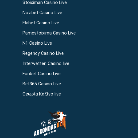
Stoiximan Casino Live
Novibet Casino Live
Elabet Casino Live
Pamestoixima Casino Live
N1 Casino Live
Regency Casino Live
Interwetten Casino live
Fonbet Casino Live
Bet365 Casino Live
Θεωρία Καζίνο live