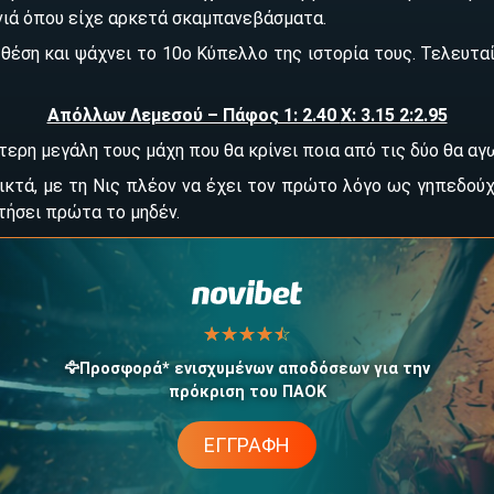
νιά όπου είχε αρκετά σκαμπανεβάσματα.
θέση και ψάχνει το 10ο Κύπελλο της ιστορία τους. Τελευταί
Απόλλων Λεμεσού – Πάφος 1: 2.40
X: 3.15 2:2.95
εύτερη μεγάλη τους μάχη που θα κρίνει ποια από τις δύο θα α
κτά, με τη Νις πλέον να έχει τον πρώτο λόγο ως γηπεδούχο
ατήσει πρώτα το μηδέν.
☆☆☆☆☆
★★★★★
🦅Προσφορά* ενισχυμένων αποδόσεων για την
πρόκριση του ΠΑΟΚ
ΕΓΓΡΑΦΗ