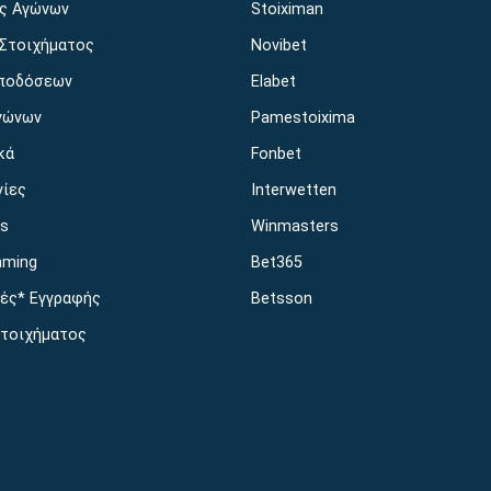
ις Αγώνων
Stoiximan
Στοιχήματος
Novibet
ποδόσεων
Elabet
γώνων
Pamestoixima
κά
Fonbet
γίες
Interwetten
es
Winmasters
aming
Bet365
ές* Εγγραφής
Betsson
Στοιχήματος