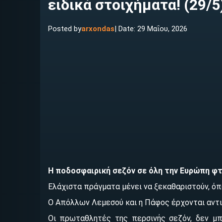
ειδικά στοιχήματα! (29/5
Posted by
arxondas
| Date: 29 Μαΐου, 2026
Η ποδοσφαιρική σεζόν σε όλη την Ευρώπη φτ
Ελάχιστα πράγματα μένει να ξεκαθαριστούν, όπ
Ο Απόλλων Λεμεσού και η Πάφος έρχονται αντιμ
Οι πρωταθλητές της περσινής σεζόν, δεν μ