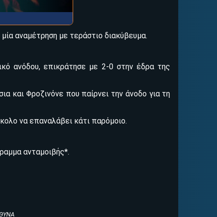
ε μία αναμέτρηση με τεράστιο διακύβευμα.
ικό ανόδου, επικράτησε με 2-0 στην έδρα της
ια και Φροζινόνε που παίρνει την άνοδο για τη
κολο να επαναλάβει κάτι παρόμοιο.
ραμμα ανταμοιβής*.
ΥΘΥΝΑ