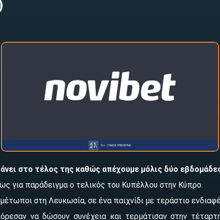
)
άνει στο τέλος της καθώς απέχουμε μόλις δύο εβδομάδες
ως για παράδειγμα ο τελικός του Κυπέλλου στην Κύπρο.
έτωποι στη Λευκωσία, σε ένα παιχνίδι με τεράστιο ενδιαφέ
πόρεσαν να δώσουν συνέχεια και τερμάτισαν στην τέταρτ