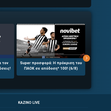
α τον
Super προσφορά: Η πρόκριση του
Fonbet: x
όσεις!
ΠΑΟΚ σε απόδοση* 100! (6/8)
ΚΑΖΙΝΟ LIVE