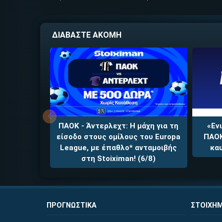
ΔΙΑΒΑΣΤΕ ΑΚΟΜΗ
ΠΑΟΚ - Άντερλεχτ: Η μάχη για τη
«Εν
είσοδο στους ομίλους του Europa
ΠΑΟΚ
League, με έπαθλο* ανταμοιβής
κα
στη Stoiximan! (6/8)
ΠΡΟΓΝΩΣΤΙΚΑ
ΣΤΟΙΧΗ