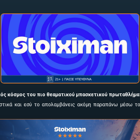
γικός κόσμος του πιο θεαματικού μπασκετικού πρωταθλήμ
στικά και εσύ το απολαμβάνεις ακόμη παραπάνω μέσω του 
☆☆☆☆☆
★★★★★