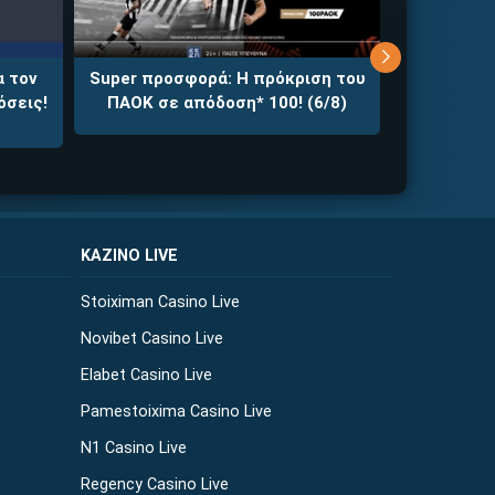
α τον
Super προσφορά: Η πρόκριση του
Fonbet: x
όσεις!
ΠΑΟΚ σε απόδοση* 100! (6/8)
ΚΑΖΙΝΟ LIVE
Stoiximan Casino Live
Novibet Casino Live
Elabet Casino Live
Pamestoixima Casino Live
N1 Casino Live
Regency Casino Live