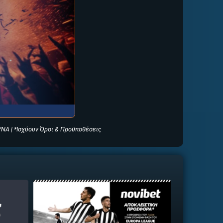
Α | *Ισχύουν Όροι & Προϋποθέσεις