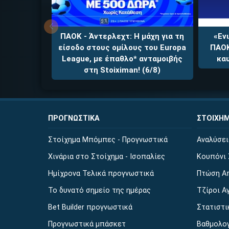
ΠΑΟΚ - Άντερλεχτ: Η μάχη για τη
«Εν
είσοδο στους ομίλους του Europa
ΠΑΟΚ
League, με έπαθλο* ανταμοιβής
κα
στη Stoiximan! (6/8)
ΠΡΟΓΝΩΣΤΙΚΑ
ΣΤΟΙΧΗ
Στοίχημα Μπόμπες - Προγνωστικά
Αναλύσε
Χινάρια στο Στοίχημα - Ισοπαλίες
Κουπόνι 
Ημίχρονα Τελικά προγνωστικά
Πτώση Α
Το δυνατό σημείο της ημέρας
Τζίροι Α
Bet Builder προγνωστικά
Στατιστι
Προγνωστικά μπάσκετ
Βαθμολο