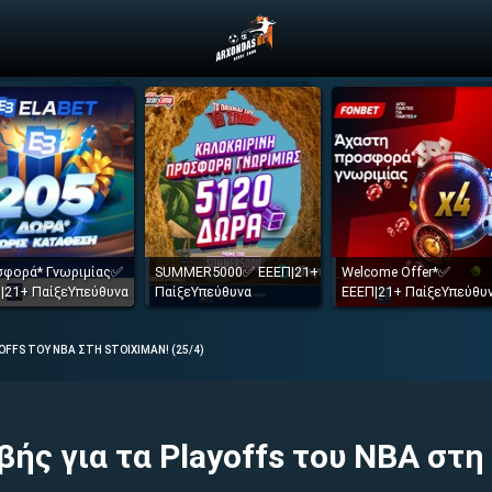
φορά* Γνωριμίας✅
SUMMER5000✅ ΕΕΕΠ|21+
Welcome Offer*✅
|21+ ΠαίξεΥπεύθυνα
ΠαίξεΥπεύθυνα
ΕΕΕΠ|21+ ΠαίξεΥπεύθυ
FFS ΤΟΥ NBA ΣΤΗ STOIXIMAN! (25/4)
ς για τα Playoffs του NBA στη 