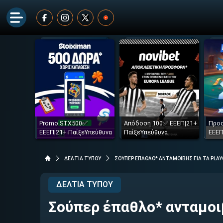
Promo STX500✅
Απόδοση 100✅ ΕΕΕΠ|21+
Προσ
ΕΕΕΠ|21+ ΠαίξεΥπεύθυνα
ΠαίξεΥπεύθυνα
ΕΕΕΠ
ΔΕΛΤΙΑ ΤΥΠΟΥ
ΣΟΥΠΕΡ ΕΠΑΘΛΟ* ΑΝΤΑΜΟΙΒΗΣ ΓΙΑ ΤΑ PLAYO
ΔΕΛΤΙΑ ΤΥΠΟΥ
Σούπερ έπαθλο* ανταμοιβή