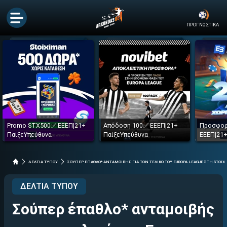
ΠΡΟΓΝΩΣΤΙΚΑ
Promo STX500✅ ΕΕΕΠ|21+
Απόδοση 100✅ ΕΕΕΠ|21+
Προσφορ
ΠαίξεΥπεύθυνα
ΠαίξεΥπεύθυνα
ΕΕΕΠ|21+
ΔΕΛΤΙΑ ΤΥΠΟΥ
ΣΟΥΠΕΡ ΕΠΑΘΛΟ* ΑΝΤΑΜΟΙΒΗΣ ΓΙΑ ΤΟΝ ΤΕΛΙΚΟ ΤΟΥ EUROPA LEAGUE ΣΤΗ STOIX
ΔΕΛΤΙΑ ΤΥΠΟΥ
Σούπερ έπαθλο* ανταμοιβής