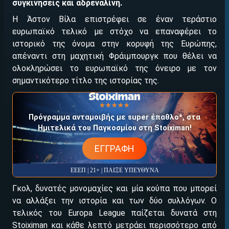
συγκινήσεις και αδρεναλίνη.
Η Άστον Βίλα επιστρέφει σε έναν τεράστιο
ευρωπαϊκό τελικό με στόχο να επαναφέρει το
ιστορικό της όνομα στην κορυφή της Ευρώπης,
απέναντι στη μαχητική Φράιμπουργκ που θέλει να
ολοκληρώσει το ευρωπαϊκό της όνειρο με τον
σημαντικότερο τίτλο της ιστορίας της.
☆☆☆☆☆
★★★★★
Πρόγραμμα ανταμοιβής με super έπαθλο*, στα
Ημιτελικά του Παγκοσμίου στη Stoiximan!
EΓΓΡΑΦΗ
ΕΕΕΠ | 21+ | ΠΑΙΞΕ ΥΠΕΥΘΥΝΑ
Γκολ, δυνατές μονομαχίες και μία κούπα που μπορεί
να αλλάξει την ιστορία και των δύο συλλόγων. Ο
τελικός του Europa League παίζεται δυνατά στη
Stoiximan και κάθε λεπτό μετράει περισσότερο από