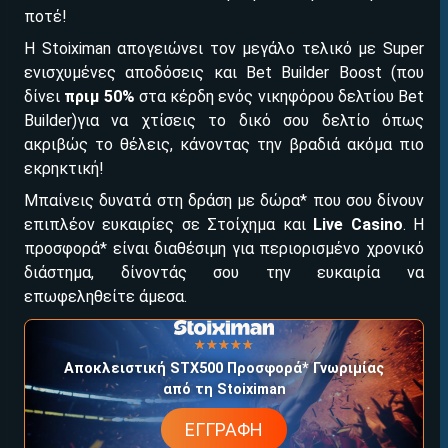
ΕΓΚΡΙΣΗ ΑΠΟ ΑΡΧΟΝΤΑ ΕΓΚΡΙΣΗ ΑΠΟ ΑΡΧΟΝΤΑ
ποτέ!
Η Stoiximan απογειώνει τον μεγάλο τελικό με Super
ενισχυμένες αποδόσεις και Bet Builder Boost (που
δίνει
πριμ 50%
στα κέρδη ενός νικηφόρου δελτίου Bet
Builder)για να χτίσεις το δικό σου δελτίο όπως
ακριβώς το θέλεις, κάνοντας την βραδιά ακόμα πιο
εκρηκτική!
Μπαίνεις δυνατά στη δράση με δώρα* που σου δίνουν
επιπλέον ευκαιρίες σε Στοίχημα και
Live Casino
. Η
ΕΓΚΡΙΣΗ ΑΠΟ ΑΡΧΟΝΤΑ ΕΓΚΡΙΣΗ ΑΠΟ ΑΡΧΟΝΤΑ
προσφορά* είναι διαθέσιμη για περιορισμένο χρονικό
διάστημα, δίνοντάς σου την ευκαιρία να
επωφεληθείτε άμεσα.
☆☆☆☆☆
★★★★★
Αποκλειστική STX500 Προσφορά* Γνωριμίας
από τη Stoiximan
EΓΓΡΑΦΗ