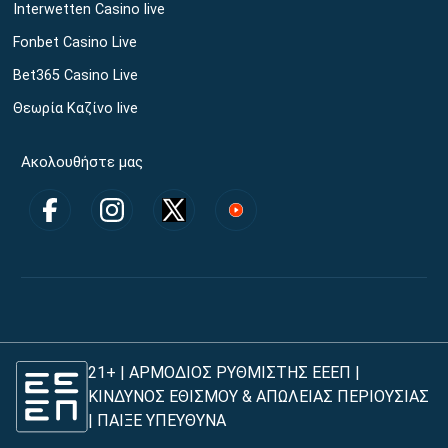
Interwetten Casino live
Fonbet Casino Live
Bet365 Casino Live
Θεωρία Καζίνο live
Ακολουθήστε μας
21+ | ΑΡΜΟΔΙΟΣ ΡΥΘΜΙΣΤΗΣ ΕΕΕΠ |
ΚΙΝΔΥΝΟΣ ΕΘΙΣΜΟΥ & ΑΠΩΛΕΙΑΣ ΠΕΡΙΟΥΣΙΑΣ
|
ΠΑΙΞΕ ΥΠΕΥΘΥΝΑ