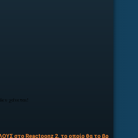
δεν χάνεται!
ΛΟΥΣ στο Reactoonz 2, το οποίο θα το βρεις στην ε