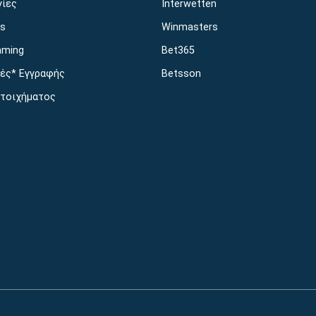
γίες
Interwetten
es
Winmasters
aming
Bet365
ές* Εγγραφής
Betsson
Στοιχήματος
Βρέθη
Εύκ