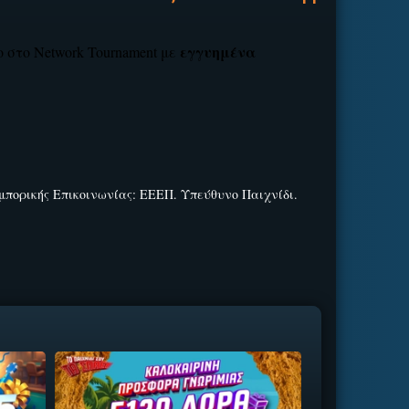
εγγυημένα
ο στο
Network
Tournament
με
Εμπορικής Επικοινωνίας: ΕΕΕΠ. Υπεύθυνο Παιχνίδι.