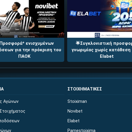
Προσφορά* ενισχυμένων
🌟Συγκλονιστική προσφο
όσεων για την πρόκριση του
γνωριμίας χωρίς κατάθεση
ΠΑΟΚ
Elabet
ΜΑ
ΣΤΟΙΧΗΜΑΤΙΚΕΣ
ις Αγώνων
Stoiximan
Στοιχήματος
Novibet
ποδόσεων
Elabet
γώνων
Pamestoixima