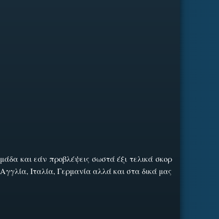
δομάδα και εάν προβλέψεις σωστά έξι τελικά σκορ
Αγγλία, Ιταλία, Γερμανία αλλά και στα δικά μας