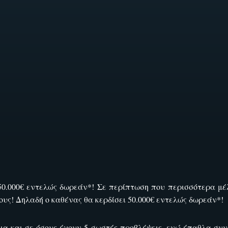
 50.000€ εντελώς δωρεάν*! Σε περίπτωση που περισσότερα μέ
ους! Δηλαδή ο καθένας θα κερδίσει 50.000€ εντελώς δωρεάν*!
ια και σε όσους έχουν 5 σωστές προβλέψεις, ενώ έπαθλα συνο