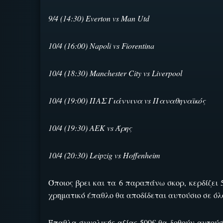
9/4 (14:30) Everton vs Man Utd
10/4 (16:00) Napoli vs Fiorentina
10/4 (18:30) Manchester City vs Liverpool
10/4 (19:00) ΠΑΣ Γιάννινα vs Παναθηναϊκός
10/4 (19:30) ΑΕΚ vs Άρης
10/4 (20:30) Leipzig vs Hoffenheim
Όποιος βρει και τα 6 παραπάνω σκορ, κερδίζει
χρηματικό έπαθλο θα αποδίδεται αυτούσιο σε όλ
Έπαθλα συνολικής αξίας 500€ θα δοθούν αυτούσ