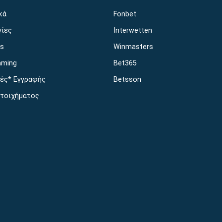
κά
Fonbet
γίες
Interwetten
es
Winmasters
aming
Bet365
ές* Εγγραφής
Betsson
Στοιχήματος