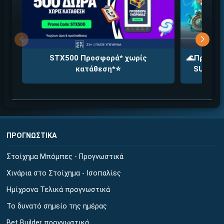
STX500 Προσφορά* χωρίς
🌊Προσφορ
κατάθεση*⭐
SUMMERA
ΠΡΟΓΝΩΣΤΙΚΑ
Στοίχημα Μπόμπες - Προγνωστικά
Χινάρια στο Στοίχημα - Ισοπαλίες
Ημίχρονα Τελικά προγνωστικά
Το δυνατό σημείο της ημέρας
Bet Builder προγνωστικά