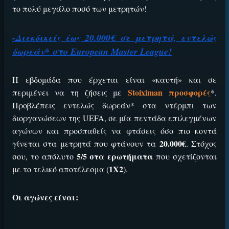
το πολύ μεγάλο ποσό των μετρητών!
-Διεκδικείς έως 20.000€ σε μετρητά, εντελώς
δωρεάν* στο European Master League!
Η εβδομάδα που έρχεται είναι «καυτή» και σε
Stoiximan προσφορές
περιμένει να τη ζήσεις με
*.
ΕΓΚΡΙΣΗ ΑΠΟ ΑΡΧΟΝΤΑ ΕΓΚΡΙΣΗ ΑΠΟ ΑΡΧΟΝΤΑ
Προβλέπεις εντελώς δωρεάν* στα ντέρμπι των
διοργανώσεων της UEFA, σε μία πεντάδα επιλεγμένων
αγώνων και προσπαθείς να φτάσεις όσο πιο κοντά
20.000€
γίνεται στα μετρητά που φτάνουν τα
. Στόχος
5/5 στα ερωτήματα
σου, το απόλυτο
που σχετίζονται
1Χ2
με το τελικό αποτέλεσμα (
).
Οι αγώνες είναι: