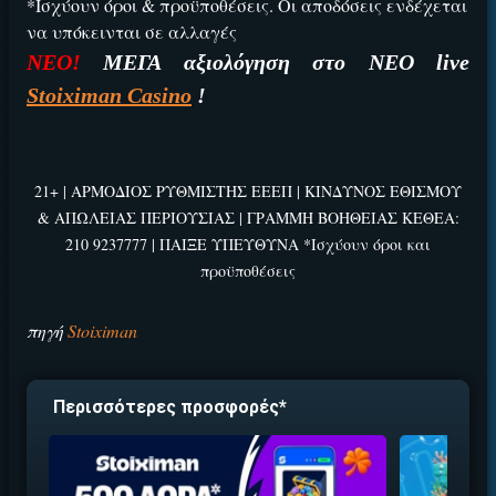
*Ισχύουν όροι & προϋποθέσεις. Οι αποδόσεις ενδέχεται
να υπόκεινται σε αλλαγές
ΕΓΚΡΙΣΗ ΑΠΟ ΑΡΧΟΝΤΑ ΕΓΚΡΙΣΗ ΑΠΟ ΑΡΧΟΝΤΑ
ΝΕΟ!
ΜΕΓΑ αξιολόγηση στο ΝΕΟ live
Βρέθηκε στοιχηματική με:
Stoiximan Casino
!
21+ | ΑΡΜΟΔΙΟΣ ΡΥΘΜΙΣΤΗΣ ΕΕΕΠ | ΚΙΝΔΥΝΟΣ ΕΘΙΣΜΟΥ
& ΑΠΩΛΕΙΑΣ ΠΕΡΙΟΥΣΙΑΣ | ΓΡΑΜΜΗ ΒΟΗΘΕΙΑΣ ΚΕΘΕΑ:
210 9237777 | ΠΑΙΞΕ ΥΠΕΥΘΥΝΑ *Ισχύουν όροι και
Εύκολη εγγραφή
προϋποθέσεις
Άμεση ταυτοποίηση
Γρήγορες αναλήψεις
πηγή
Stoiximan
↪ΠΑΙΞΕ ΝΟΜΙΜΑ
Περισσότερες προσφορές*
ΕΕΕΠ | 21+ | ΠΑΙΞΕ ΥΠΕΥΘΥΝΑ