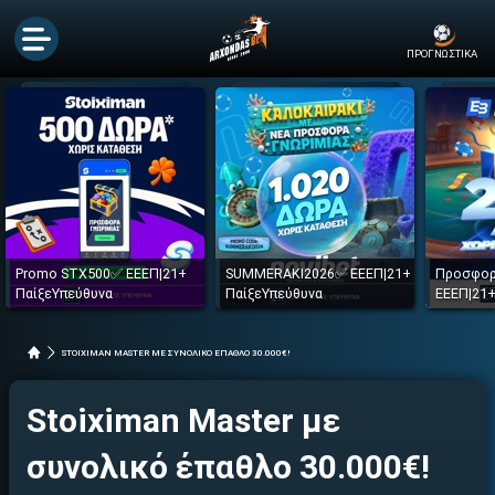
ΠΡΟΓΝΩΣΤΙΚΑ
Promo STX500✅ ΕΕΕΠ|21+
SUMMERAKI2026✅ ΕΕΕΠ|21+
Προσφορ
ΠαίξεΥπεύθυνα
ΠαίξεΥπεύθυνα
ΕΕΕΠ|21+
STOIXIMAN MASTER ΜΕ ΣΥΝΟΛΙΚΟ ΕΠΑΘΛΟ 30.000€!
Stoiximan Master με
συνολικό έπαθλο 30.000€!