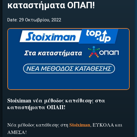
καταστήματα ΟΠΑΠ!
Date: 29 Οκτωβρίου, 2022
Stoiximan νέα μέθοδος κατάθεσης στα
καταστήματα ΟΠΑΠ!
Stoiximan
Νέα μέθοδος κατάθεσης στη
, ΕΥΚΟΛΑ και
ΑΜΕΣΑ!