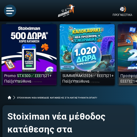
ΠΡΟΓΝΩΣΤΙΚΑ
Promo STX500✅ ΕΕΕΠ|21+
SUMMERAKI2026✅ ΕΕΕΠ|21+
Προσφορ
ΠαίξεΥπεύθυνα
ΠαίξεΥπεύθυνα
ΕΕΕΠ|21+
STOIXIMAN ΝΕΑ ΜΕΘΟΔΟΣ ΚΑΤΑΘΕΣΗΣ ΣΤΑ ΚΑΤΑΣΤΗΜΑΤΑ ΟΠΑΠ!
Stoiximan νέα μέθοδος
κατάθεσης στα