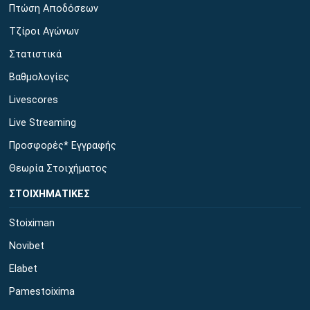
Πτώση Αποδόσεων
Τζίροι Αγώνων
Στατιστικά
Βαθμολογίες
Livescores
Live Streaming
Προσφορές* Εγγραφής
Θεωρία Στοιχήματος
ΣΤΟΙΧΗΜΑΤΙΚΕΣ
Stoiximan
Novibet
Elabet
Pamestoixima