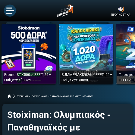
ΠΡΟΓΝΩΣΤΙΚΑ
Promo STX500✅ ΕΕΕΠ|21+
SUMMERAKI2026✅ ΕΕΕΠ|21+
Προσφορ
ΠαίξεΥπεύθυνα
ΠαίξεΥπεύθυνα
ΕΕΕΠ|21+
STOIXIMAN: ΟΛΥΜΠΙΑΚΟΣ - ΠΑΝΑΘΗΝΑΙΚΟΣ ΜΕ MATCHCOMBO*
Stoiximan: Ολυμπιακός -
Παναθηναϊκός με