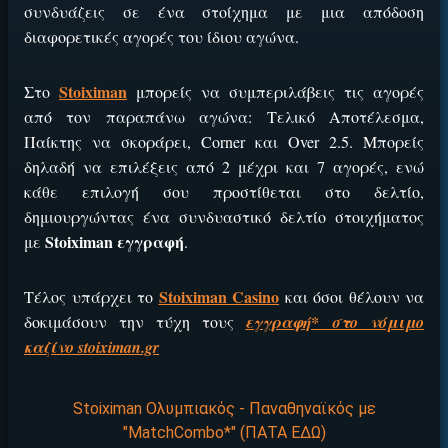
συνδυάζεις σε ένα στοίχημα με μια απόδοση
διαφορετικές αγορές του ίδιου αγώνα.
ΕΓΚΡΙΣΗ ΑΠΟ ΑΡΧΟΝΤΑ ΕΓΚΡΙΣΗ ΑΠΟ ΑΡΧΟΝΤΑ
Stoiximan
Στο
μπορείς να συμπεριλάβεις τις αγορές
από τον παραπάνω αγώνα: Τελικό Αποτέλεσμα,
Παίκτης να σκοράρει, Corner και Over 2.5. Μπορείς
δηλαδή να επιλέξεις από 2 μέχρι και 7 αγορές, ενώ
κάθε επιλογή σου προστίθεται στο δελτίο,
δημιουργώντας ένα συνδυαστικό δελτίο στοιχήματος
Stoiximan εγγραφή
με
.
Stoiximan Casino
Τέλος υπάρχει το
και όσοι θέλουν να
δοκιμάσουν την τύχη τους
εγγραφή* στο νόμιμο
καζίνο stoiximan.gr
Stoiximan Ολυμπιακός - Παναθηναϊκός με
"MatchCombo*" (ΠΑΤΑ ΕΔΩ)