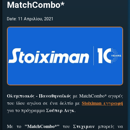
MatchCombo*
Date: 11 Απριλίου, 2021
Ολυμπιακός - Παναθηναϊκός
με MatchCombo* αγορές
Stoiximan εγγραφή
του ίδου αγώνα σε ένα δελτίο με
Σούπερ Λιγκ
για το πρόγραμμα
.
"MatchCombo*"
Στιχιμαν
Με το
του
μπορείς να