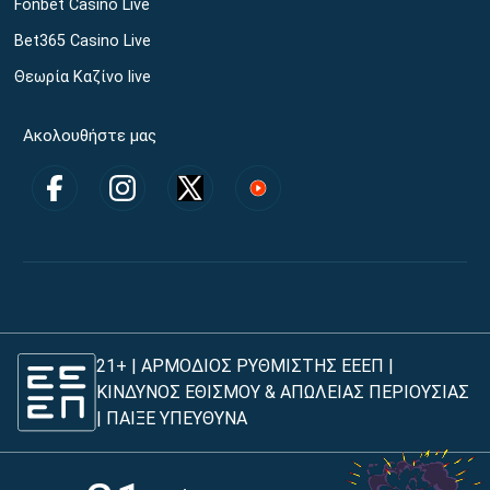
Fonbet Casino Live
Bet365 Casino Live
Θεωρία Καζίνο live
Ακολουθήστε μας
21+ | ΑΡΜΟΔΙΟΣ ΡΥΘΜΙΣΤΗΣ ΕΕΕΠ |
ΚΙΝΔΥΝΟΣ ΕΘΙΣΜΟΥ & ΑΠΩΛΕΙΑΣ ΠΕΡΙΟΥΣΙΑΣ
|
ΠΑΙΞΕ ΥΠΕΥΘΥΝΑ