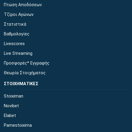
Πτώση Αποδόσεων
Τζίροι Αγώνων
Στατιστικά
Βαθμολογίες
Livescores
Live Streaming
Προσφορές* Εγγραφής
Θεωρία Στοιχήματος
ΣΤΟΙΧΗΜΑΤΙΚΕΣ
Stoiximan
Novibet
Elabet
Pamestoixima