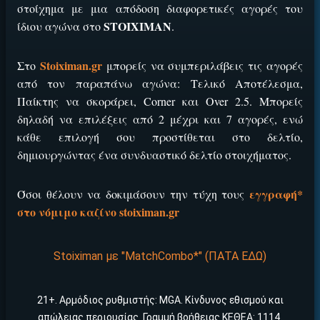
στοίχημα με μια απόδοση διαφορετικές αγορές του
STOIXIMAN
ίδιου αγώνα στο
.
ΕΓΚΡΙΣΗ ΑΠΟ ΑΡΧΟΝΤΑ ΕΓΚΡΙΣΗ ΑΠΟ ΑΡΧΟΝΤΑ
Stoiximan.gr
Στο
μπορείς να συμπεριλάβεις τις αγορές
από τον παραπάνω αγώνα: Τελικό Αποτέλεσμα,
Παίκτης να σκοράρει, Corner και Over 2.5. Μπορείς
δηλαδή να επιλέξεις από 2 μέχρι και 7 αγορές, ενώ
κάθε επιλογή σου προστίθεται στο δελτίο,
δημιουργώντας ένα συνδυαστικό δελτίο στοιχήματος.
εγγραφή*
Όσοι θέλουν να δοκιμάσουν την τύχη τους
στο νόμιμο καζίνο stoiximan.gr
Stoiximan με "MatchCombo*" (ΠΑΤΑ ΕΔΩ)
21+. Αρμόδιος ρυθμιστής: MGA. Κίνδυνος εθισμού και
απώλειας περιουσίας. Γραμμή βοήθειας ΚΕΘΕΑ: 1114.