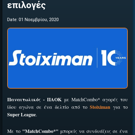
επιλογές
Date: 01 Νοεμβρίου, 2020
Παναιτωλικός - ΠΑΟΚ
με MatchCombo* αγορές του
Stoiximan
ίδου αγώνα σε ένα δελτίο από το
για το
Super League
.
"MatchCombo*"
Με το
μπορείς να συνδυάζεις σε ένα