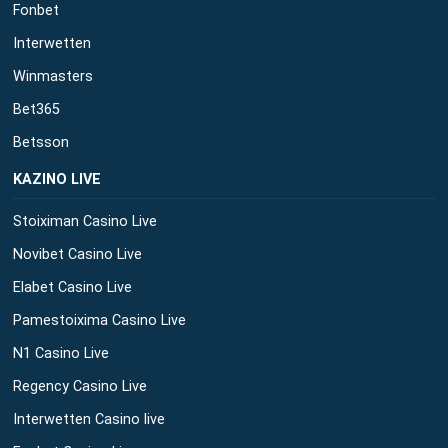
Fonbet
Interwetten
Winmasters
Bet365
Betsson
ΚΑΖΙΝΟ LIVE
Stoiximan Casino Live
Novibet Casino Live
Elabet Casino Live
Pamestoixima Casino Live
N1 Casino Live
Regency Casino Live
Interwetten Casino live