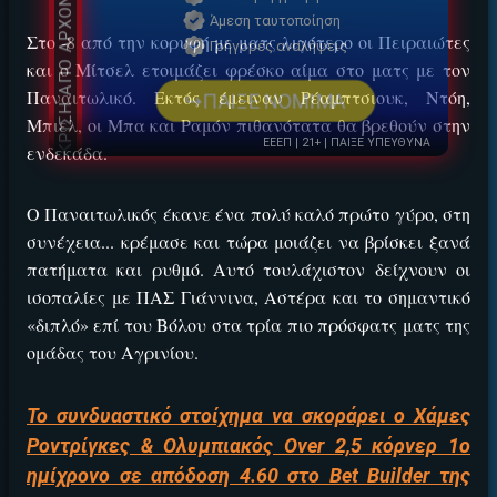
ΕΓΚΡΙΣΗ ΑΠΟ ΑΡΧΟΝΤΑ ΕΓΚΡΙΣΗ ΑΠΟ ΑΡΧΟΝΤΑ
Άμεση ταυτοποίηση
Στο -8 από την κορυφή με ματς λιγότερο οι Πειραιώτες
Γρήγορες αναλήψεις
και ο Μίτσελ ετοιμάζει φρέσκο αίμα στο ματς με τον
↪ΠΑΙΞΕ ΝΟΜΙΜΑ
Παναιτωλικό. Εκτός έμειναν Ρέαμπτσιουκ, Ντόη,
Μπιελ, οι Μπα και Ραμόν πιθανότατα θα βρεθούν στην
ΕΕΕΠ | 21+ | ΠΑΙΞΕ ΥΠΕΥΘΥΝΑ
ενδεκάδα.
Ο Παναιτωλικός έκανε ένα πολύ καλό πρώτο γύρο, στη
συνέχεια... κρέμασε και τώρα μοιάζει να βρίσκει ξανά
πατήματα και ρυθμό. Αυτό τουλάχιστον δείχνουν οι
ισοπαλίες με ΠΑΣ Γιάννινα, Αστέρα και το σημαντικό
«διπλό» επί του Βόλου στα τρία πιο πρόσφατς ματς της
ομάδας του Αγρινίου.
Το συνδυαστικό στοίχημα να σκοράρει ο Χάμες
Ροντρίγκες & Ολυμπιακός Over 2,5 κόρνερ 1ο
ημίχρονο σε απόδοση 4.60 στο Bet Builder της