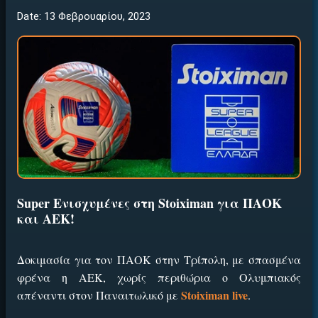
Date: 13 Φεβρουαρίου, 2023
Super Ενισχυμένες στη Stoiximan για ΠΑΟΚ
και ΑΕΚ!
Δοκιμασία για τον ΠΑΟΚ στην Τρίπολη, με σπασμένα
φρένα η ΑΕΚ, χωρίς περιθώρια ο Ολυμπιακός
Stoiximan live
απέναντι στον Παναιτωλικό με
.