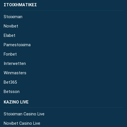
ΣΤΟΙΧΗΜΑΤΙΚΕΣ
Stoiximan
Novibet
Elabet
Pamestoixima
Fonbet
Interwetten
Winmasters
Bet365
Betsson
ΚΑΖΙΝΟ LIVE
Stoiximan Casino Live
Novibet Casino Live