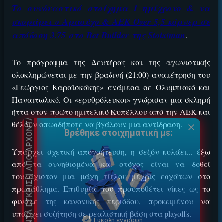
ΕΓΚΡΙΣΗ ΑΠΟ ΑΡΧΟΝΤΑ ΕΓΚΡΙΣΗ ΑΠΟ ΑΡΧΟΝΤΑ
Το συνδυαστικό στοίχημα 1 ημίχρονο & να
σκοράρει ο Αραούχο & ΑΕΚ Over 5,5 κόρνερ σε
απόδοση 3.75 στο Bet Builder της Stoiximan
.
Το πρόγραμμα της Δευτέρας και της αγωνιστικής
ολοκληρώνεται με την βραδινή (21:00) αναμέτρηση του
«Γεώργιος Καραϊσκάκης» ανάμεσα σε Ολυμπιακό και
Παναιτωλικό. Οι «ερυθρόλευκοι» γνώρισαν μια σκληρή
ήττα στον πρώτο ημιτελικό Κυπέλλου από την ΑΕΚ και
θέλουν οπωσδήποτε να βγάλουν μια αντίδραση.
Βρέθηκε στοιχηματική με:
Υπάρχει σχετική απογοήτευση, η σεζόν κυλάει... έξω
από τα συνηθισμένα και στόχος είναι να δοθεί
τουλάχιστον μια μάχη τίτλου μέχρις εσχάτων στο
πρωτάθλημα. Επιθυμία που προϋποθέτει νίκες ως το
φινάλε της κανονικής περιόδου, προκειμένου να
υπάρχει συζήτηση σε ρεαλιστική βάση στα playoffs.
Εύκολη εγγραφή