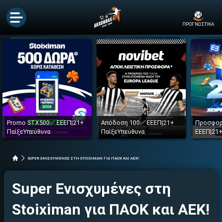
ΠΡΟΓΝΩΣΤΙΚΑ
Promo STX500✅ ΕΕΕΠ|21+
Απόδοση 100✅ ΕΕΕΠ|21+
Προσφορ
ΠαίξεΥπεύθυνα
ΠαίξεΥπεύθυνα
ΕΕΕΠ|21+
SUPER ΕΝΙΣΧΥΜΕΝΕΣ ΣΤΗ STOIXIMAN ΓΙΑ ΠΑΟΚ ΚΑΙ ΑΕΚ!
Super Ενισχυμένες στη
Stoiximan για ΠΑΟΚ και ΑΕΚ!