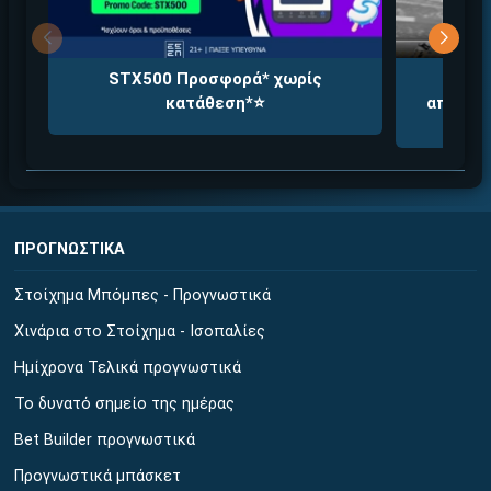
STX500 Προσφορά* χωρίς
🦅Π
κατάθεση*⭐
αποδόσε
ΠΡΟΓΝΩΣΤΙΚΑ
Στοίχημα Μπόμπες - Προγνωστικά
Χινάρια στο Στοίχημα - Ισοπαλίες
Ημίχρονα Τελικά προγνωστικά
Το δυνατό σημείο της ημέρας
Bet Builder προγνωστικά
Προγνωστικά μπάσκετ