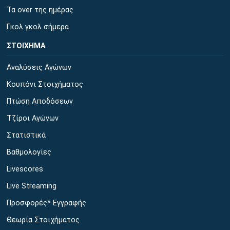
Τα over της ημέρας
Γκολ γκολ σήμερα
ΣΤΟΙΧΗΜΑ
Αναλύσεις Αγώνων
Κουπόνι Στοιχήματος
Πτώση Αποδόσεων
Τζίροι Αγώνων
Στατιστικά
Βαθμολογίες
Livescores
Live Streaming
Προσφορές* Εγγραφής
Θεωρία Στοιχήματος