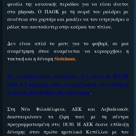
φινάλε της κανονικής περιόδου για να είναι άνετος
στα playouts. Ο ΠΑΟΚ με τη σειρά του ρολάρει με
συνέπεια στο χορτάρι και μοιάζει να τον ιντριγκάρει ο
ρόλος του αουτσάιντερ στην κούρσα του τίτλου.
Δεν είναι απλό το ματς για το φαβορί, σε μια
αναμέτρηση όπου αναμένεται να κυριαρχήσει η
Stoiximan
τακτική και η δύναμη
.
Το συνδυαστικό στοίχημα 2-3 γκολ & ΠΑΟΚ
Over 4,5 κόρνερ στην αναμέτρηση σε απόδοση
3.40 στο Bet Builder της Stoiximan
.
Στη Νέα Φιλαδέλφεια, ΑΕΚ και Λεβαδειακός
διασταυρώνουν τα ξίφη τους με τη σέντρα
προγραμματισμένη στις 18:30. Η ΑΕΚ έκανε επίδειξη
δύναμης στον πρώτο ημιτελικό Κυπέλλου με τον