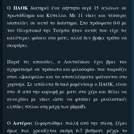
ΠΑΟΚ
Ο
διατηρεί ένα αήττητο σερί 15 αγώνων σε
πρωτάθλημα και Κύπελλο. Με 11 νίκες και τέσσερις
ισοπαλίες σε αυτό το διάστημα. Στο πρόσφατο 0-0 με
τον Ολυμπιακό την Τούμπα ήταν αυτός που είχε τις
καλύτερες φάσεις στο ματς, αλλά δεν βρήκε τρόπο να
σκοράρει.
Παρά τις απουσίες, ο Λουτσέσκου έχει βρει τον
σχηματισμό -σε πρόσωπα και φιλοσοφία- που ταιριάζει
στον «Δικέφαλο» και τα αποτελέσματα φαίνονται στο
χορτάρι. Σε απόλυτα θετικό μομέντουμ ο ΠΑΟΚ, είναι
στο -8 από την κορυφή με ματς στο χέρι και θέλει να
συνεχίσει με νίκες ώστε να φτάσει με ρεαλιστικές
ελπίδες τίτλου στη μάχη των playoffs.
Αστέρας
Ο
ξεφορτώθηκε πολλή από την πίεση, ξέρει
όμως πως χρειάζεται ακόμη 6-7 βαθμούς μέχρι το