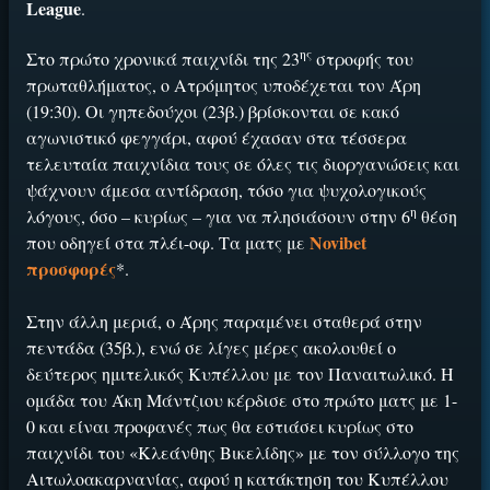
League
.
ης
Στο πρώτο χρονικά παιχνίδι της 23
στροφής του
πρωταθλήματος, ο Ατρόμητος υποδέχεται τον Άρη
(19:30). Οι γηπεδούχοι (23β.) βρίσκονται σε κακό
αγωνιστικό φεγγάρι, αφού έχασαν στα τέσσερα
τελευταία παιχνίδια τους σε όλες τις διοργανώσεις και
ψάχνουν άμεσα αντίδραση, τόσο για ψυχολογικούς
η
λόγους, όσο – κυρίως – για να πλησιάσουν στην 6
θέση
Novibet
που οδηγεί στα πλέι-οφ. Τα ματς με
προσφορές
*.
Στην άλλη μεριά, ο Άρης παραμένει σταθερά στην
πεντάδα (35β.), ενώ σε λίγες μέρες ακολουθεί ο
δεύτερος ημιτελικός Κυπέλλου με τον Παναιτωλικό. Η
ομάδα του Άκη Μάντζιου κέρδισε στο πρώτο ματς με 1-
0 και είναι προφανές πως θα εστιάσει κυρίως στο
παιχνίδι του «Κλεάνθης Βικελίδης» με τον σύλλογο της
Αιτωλοακαρνανίας, αφού η κατάκτηση του Κυπέλλου