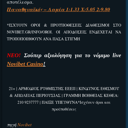
ΕΓΚΡΙΣΗ ΑΠΟ ΑΡΧΟΝΤΑ ΕΓΚΡΙΣΗ ΑΠΟ ΑΡΧΟΝΤΑ
αποτέλεσμα.
Παναθηναϊκός – Λαμία 1:1.33 Χ:5.05 2:9.80
*ΙΣΧΥΟΥΝ ΟΡΟΙ & ΠΡΟΫΠΟΘΕΣΕΙΣ ΔΙΑΘΕΣΙΜΟΙ ΣΤΟ
NOVIBET.GR/INFO/OROI. ΟΙ ΑΠΟΔΟΣΕΙΣ ΕΝΔΕΧΕΤΑΙ ΝΑ
ΤΡΟΠΟΠΟΙΗΘΟΥΝ ΑΝΑ ΠΑΣΑ ΣΤΙΓΜΗ
ΝΕΟ!
Σούπερ αξιολόγηση για το νόμιμο live
Novibet Casino
!
21+ | ΑΡΜΟΔΙΟΣ ΡΥΘΜΙΣΤΗΣ ΕΕΕΠ | ΚΙΝΔΥΝΟΣ ΕΘΙΣΜΟΥ
& ΑΠΩΛΕΙΑΣ ΠΕΡΙΟΥΣΙΑΣ | ΓΡΑΜΜΗ ΒΟΗΘΕΙΑΣ ΚΕΘΕΑ:
210 9237777 | ΠΑΙΞΕ ΥΠΕΥΘΥΝΑ*Ισχύουν όροι και
Βρέθηκε στοιχηματική με:
προϋποθέσεις
πηγή
Novibet