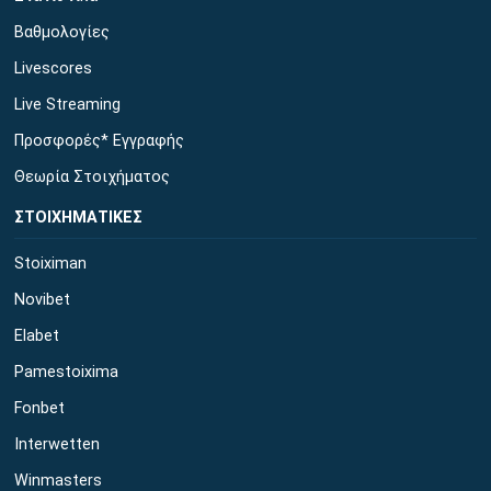
Βαθμολογίες
Livescores
Live Streaming
Προσφορές* Εγγραφής
Θεωρία Στοιχήματος
ΣΤΟΙΧΗΜΑΤΙΚΕΣ
Stoiximan
Novibet
Elabet
Pamestoixima
Fonbet
Interwetten
Winmasters