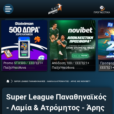
ΠΡΟΓΝΩΣΤΙΚΑ
Promo STX500✅ ΕΕΕΠ|21+
Απόδοση 100✅ ΕΕΕΠ|21+
Προσφορ
ΠαίξεΥπεύθυνα
ΠαίξεΥπεύθυνα
ΕΕΕΠ|21+
SUPER LEAGUE ΠΑΝΑΘΗΝΑΙΚΟΣ - ΛΑΜΙΑ & ΑΤΡΟΜΗΤΟΣ - ΑΡΗΣ ΜΕ NOVIBET!
Super League Παναθηναϊκός
- Λαμία & Ατρόμητος - Άρης