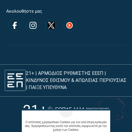
Ακολουθήστε μας
21+ | ΑΡΜΟΔΙΟΣ ΡΥΘΜΙΣΤΗΣ ΕΕΕΠ |
ΚΙΝΔΥΝΟΣ ΕΘΙΣΜΟΥ & ΑΠΩΛΕΙΑΣ ΠΕΡΙΟΥΣΙΑΣ
|
ΠΑΙΞΕ ΥΠΕΥΘΥΝΑ
21+
Ο ιστότοπος χρησιμοποιεί Cookies για την καλύτερη εμπειρία
σας. Χρησιμοποιώντας αυτόν τον ιστότοπο, συμφωνείτε με την
χρήση των Cookies.