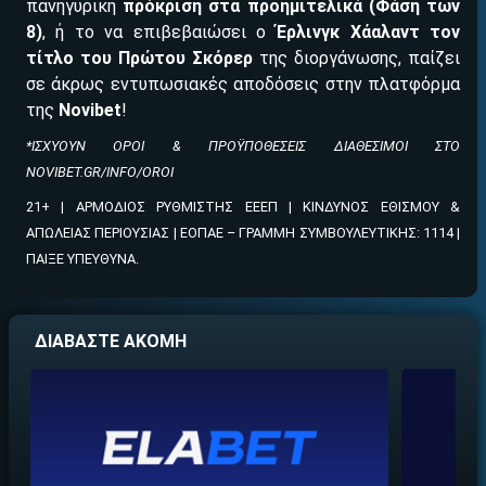
πανηγυρική
πρόκριση στα προημιτελικά (Φάση των
Άμεση ταυτοποίηση
8)
, ή το να επιβεβαιώσει ο
Έρλινγκ Χάαλαντ τον
Γρήγορες αναλήψεις
τίτλο του Πρώτου Σκόρερ
της διοργάνωσης, παίζει
σε άκρως εντυπωσιακές αποδόσεις στην πλατφόρμα
↪ΠΑΙΞΕ ΝΟΜΙΜΑ
της
Novibet
!
ΕΕΕΠ | 21+ | ΠΑΙΞΕ ΥΠΕΥΘΥΝΑ
*ΙΣΧΥΟΥΝ ΟΡΟΙ & ΠΡΟΫΠΟΘΕΣΕΙΣ ΔΙΑΘΕΣΙΜΟΙ ΣΤΟ
NOVIBET.GR/INFO/OROI
21+ | ΑΡΜΟΔΙΟΣ ΡΥΘΜΙΣΤΗΣ ΕΕΕΠ | ΚΙΝΔΥΝΟΣ ΕΘΙΣΜΟΥ &
ΑΠΩΛΕΙΑΣ ΠΕΡΙΟΥΣΙΑΣ | ΕΟΠΑΕ – ΓΡΑΜΜΗ ΣΥΜΒΟΥΛΕΥΤΙΚΗΣ: 1114 |
ΠΑΙΞΕ ΥΠΕΥΘΥΝΑ.
ΔΙΑΒΑΣΤΕ ΑΚΟΜΗ