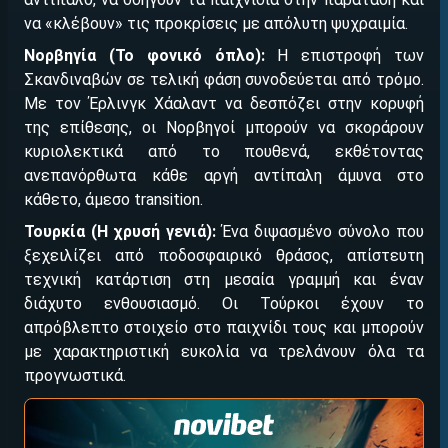
να «κλέβουν» τις προκρίσεις με απόλυτη ψυχραιμία.
Νορβηγία (Το φονικό όπλο):
Η επιστροφή των
Σκανδιναβών σε τελική φάση συνοδεύεται από τρόμο.
Με τον Έρλινγκ Χάαλαντ να δεσπόζει στην κορυφή
της επίθεσης, οι Νορβηγοί μπορούν να σκοράρουν
κυριολεκτικά από το πουθενά, εκθέτοντας
ανεπανόρθωτα κάθε αργή αντίπαλη άμυνα στο
κάθετο, άμεσο transition.
Τουρκία (Η χρυσή γενιά):
Ένα διψασμένο σύνολο που
ξεχειλίζει από ποδοσφαιρικό θράσος, απίστευτη
τεχνική κατάρτιση στη μεσαία γραμμή και έναν
διάχυτο ενθουσιασμό. Οι Τούρκοι έχουν το
απρόβλεπτο στοιχείο στο παιχνίδι τους και μπορούν
με χαρακτηριστική ευκολία να τρελάνουν όλα τα
προγνωστικά.