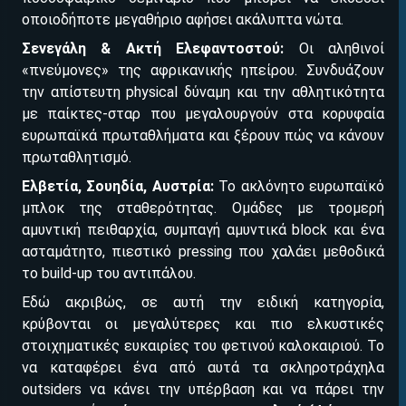
ΕΓΚΡΙΣΗ ΑΠΟ ΑΡΧΟΝΤΑ ΕΓΚΡΙΣΗ ΑΠΟ ΑΡΧΟΝΤΑ
οποιοδήποτε μεγαθήριο αφήσει ακάλυπτα νώτα.
Σενεγάλη & Ακτή Ελεφαντοστού:
Οι αληθινοί
«πνεύμονες» της αφρικανικής ηπείρου. Συνδυάζουν
την απίστευτη physical δύναμη και την αθλητικότητα
με παίκτες-σταρ που μεγαλουργούν στα κορυφαία
ευρωπαϊκά πρωταθλήματα και ξέρουν πώς να κάνουν
πρωταθλητισμό.
Ελβετία, Σουηδία, Αυστρία:
Το ακλόνητο ευρωπαϊκό
μπλοκ της σταθερότητας. Ομάδες με τρομερή
ΕΓΚΡΙΣΗ ΑΠΟ ΑΡΧΟΝΤΑ ΕΓΚΡΙΣΗ ΑΠΟ ΑΡΧΟΝΤΑ
αμυντική πειθαρχία, συμπαγή αμυντικά block και ένα
Βρέθηκε στοιχηματική με:
ασταμάτητο, πιεστικό pressing που χαλάει μεθοδικά
το build-up του αντιπάλου.
Εδώ ακριβώς, σε αυτή την ειδική κατηγορία,
κρύβονται οι μεγαλύτερες και πιο ελκυστικές
στοιχηματικές ευκαιρίες του φετινού καλοκαιριού. Το
να καταφέρει ένα από αυτά τα σκληροτράχηλα
outsiders να κάνει την υπέρβαση και να πάρει την
Εύκολη εγγραφή