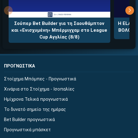
Σούπερ Bet Builder για τη Σαουθάμπτον
Η ELABE
και «Ενισχυμένη» Μπέρμιγχαμ στο League
ΒΟΛΟΣ σ
Cup Αγγλίας (8/8)
ΠΡΟΓΝΩΣΤΙΚΑ
Στοίχημα Μπόμπες - Προγνωστικά
Χινάρια στο Στοίχημα - Ισοπαλίες
Ημίχρονα Τελικά προγνωστικά
Το δυνατό σημείο της ημέρας
Bet Builder προγνωστικά
Προγνωστικά μπάσκετ