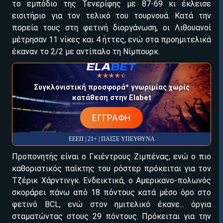
το εμπόδιο της Τενερίφης με 87-69 κι έκλεισε
εισιτήριο για τον τελικό του τουρνουά. Κατά την
πορεία τους στη φετινή διοργάνωση, οι Λιθουανοί
μέτρησαν 11 νίκες και 4 ήττες, ενώ στα προημιτελικά
έκαναν το 2/2 με αντίπαλο τη Νίμπουρκ.
☆☆☆☆☆
★★★★★
ΕΓΚΡΙΣΗ ΑΠΟ ΑΡΧΟΝΤΑ ΕΓΚΡΙΣΗ ΑΠΟ ΑΡΧΟΝΤΑ
Συγκλονιστική προσφορά* γνωριμίας χωρίς
κατάθεση στην Elabet
ΕΓΓΡΑΦΗ
ΕΕΕΠ | 21+ | ΠΑΙΞΕ ΥΠΕΥΘΥΝΑ
Προπονητής είναι ο Γκιέντρους Ζιμπένας, ενώ ο πιο
καθοριστικός παίκτης του ρόστερ πρόκειται για τον
Τζέρικ Χάρντινγκ. Ενδεικτικά, ο Αμερικανο-πολωνός
σκοράρει πάνω από 18 πόντους κατά μέσο όρο στο
φετινό BCL, ενώ στον ημιτελικό έκανε... όργια
σταματώντας στους 29 πόντους. Πρόκειται για την