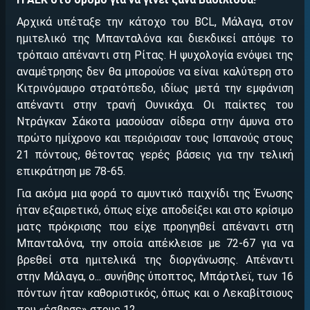
Αρχικά υπέταξε την κάτοχο του BCL, Μάλαγα, στον
ημιτελικό της Μπανταλόνα και διεκδικεί απόψε το
τρόπαιο απέναντι στη Ρίτας. Η ψυχολογία ενόψει της
αναμέτρησης δεν θα μπορούσε να είναι καλύτερη στο
Κιτρινόμαυρο στρατόπεδο, ιδίως μετά την εμφάνιση
απέναντι στην τρανή Ουνικάχα. Οι παίκτες του
Ντράγκαν Σάκοτα μασούσαν σίδερα στην άμυνα στο
πρώτο ημίχρονο και περιόρισαν τους Ισπανούς στους
21 πόντους, θέτοντας γερές βάσεις για την τελική
επικράτηση με 78-65.
Για ακόμα μια φορά το αμυντικό παιχνίδι της Ένωσης
ήταν εξαιρετικό, όπως είχε αποδείξει και στο κρίσιμο
ματς πρόκρισης που είχε προηγηθεί απέναντι στη
Μπανταλόνα, την οποία απέκλεισε με 72-67 για να
βρεθεί στα ημιτελικά της διοργάνωσης. Απέναντι
στην Μάλαγα, ο... συνήθης ύποπτος, Μπάρτλεϊ, των 16
πόντων ήταν καθοριστικός, όπως και ο Λεκαβίτσιους
που «έσβησε» στους 12.