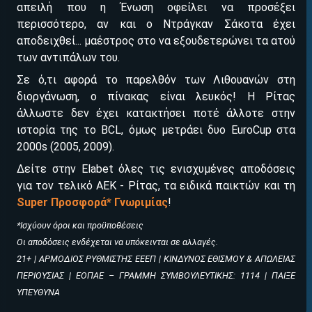
απειλή που η Ένωση οφείλει να προσέξει
περισσότερο, αν και ο Ντράγκαν Σάκοτα έχει
αποδειχθεί... μαέστρος στο να εξουδετερώνει τα ατού
των αντιπάλων του.
ΕΓΚΡΙΣΗ ΑΠΟ ΑΡΧΟΝΤΑ ΕΓΚΡΙΣΗ ΑΠΟ ΑΡΧΟΝΤΑ
Σε ό,τι αφορά το παρελθόν των Λιθουανών στη
Βρέθηκε στοιχηματική με:
διοργάνωση, ο πίνακας είναι λευκός! Η Ρίτας
άλλωστε δεν έχει κατακτήσει ποτέ άλλοτε στην
ιστορία της το BCL, όμως μετράει δυο EuroCup στα
2000s (2005, 2009).
Δείτε στην Elabet όλες τις ενισχυμένες αποδόσεις
για τον τελικό ΑΕΚ - Ρίτας, τα ειδικά παικτών και τη
Super Προσφορά* Γνωριμίας
!
Εύκολη εγγραφή
*Ισχύουν όροι και προϋποθέσεις
Άμεση ταυτοποίηση
Οι αποδόσεις ενδέχεται να υπόκεινται σε αλλαγές.
Γρήγορες αναλήψεις
21+ | ΑΡΜΟΔΙΟΣ ΡΥΘΜΙΣΤΗΣ ΕΕΕΠ | ΚΙΝΔΥΝΟΣ ΕΘΙΣΜΟΥ & ΑΠΩΛΕΙΑΣ
ΠΕΡΙΟΥΣΙΑΣ | ΕΟΠΑΕ – ΓΡΑΜΜΗ ΣΥΜΒΟΥΛΕΥΤΙΚΗΣ: 1114 | ΠΑΙΞΕ
↪ΠΑΙΞΕ ΝΟΜΙΜΑ
ΥΠΕΥΘΥΝΑ
ΕΕΕΠ | 21+ | ΠΑΙΞΕ ΥΠΕΥΘΥΝΑ