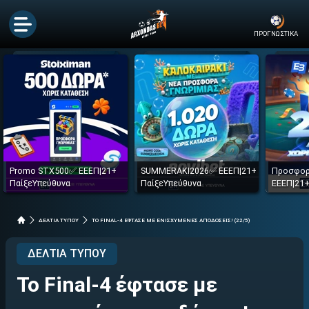
ΠΡΟΓΝΩΣΤΙΚΑ
Promo STX500✅ ΕΕΕΠ|21+
SUMMERAKI2026✅ ΕΕΕΠ|21+
Προσφορ
ΠαίξεΥπεύθυνα
ΠαίξεΥπεύθυνα
ΕΕΕΠ|21+
ΔΕΛΤΙΑ ΤΥΠΟΥ
TO FINAL-4 ΕΦΤΑΣΕ ΜΕ ΕΝΙΣΧΥΜΕΝΕΣ ΑΠΟΔΟΣΕΙΣ! (22/5)
ΔΕΛΤΙΑ ΤΥΠΟΥ
To Final-4 έφτασε με