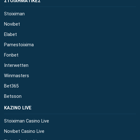
ΣΤΟΙΧΗΜΑΤΙΚΕΣ
Stoiximan
Novibet
Elabet
Pamestoixima
Fonbet
Interwetten
Winmasters
Bet365
Betsson
ΚΑΖΙΝΟ LIVE
Stoiximan Casino Live
Novibet Casino Live