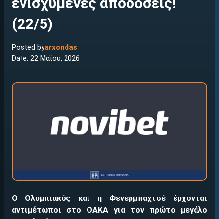
ενισχυμένες αποδόσεις!
(22/5)
Posted by
arxondas
Date: 22 Μαΐου, 2026
Ο Ολυμπιακός και η Φενερμπαχτσέ έρχονται
αντιμέτωποι στο ΟΑΚΑ για τον πρώτο μεγάλο