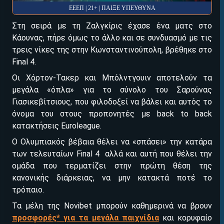
ΕΕΕΠ | 21+ | ΠΑΙΞΕ ΥΠΕΥΘΥΝΑ
Στη σειρά με τη Ζαλγκίρις έχασε ένα ματς στο
Κάουνας, πήρε όμως το άλλο και σε συνδυασμό με τις
ΕΓΚΡΙΣΗ ΑΠΟ ΑΡΧΟΝΤΑ ΕΓΚΡΙΣΗ ΑΠΟ ΑΡΧΟΝΤΑ
τρεις νίκες της στην Κωνσταντινούπολη, βρέθηκε στο
Final 4.
Οι Χόρτον-Τακερ και Μπόλντγουιν αποτελούν τα
μεγάλα «όπλα» για το σύνολο του Σαρούνας
Γιασικεβίτσιους, που φιλοδοξεί να βάλει και αυτός το
όνομα του στους προπονητές με back to back
κατακτήσεις Euroleague.
Ο Ολυμπιακός βέβαια θέλει να «σπάσει» την κατάρα
των τελευταίων Final 4 αλλά και αυτή που θέλει την
ομάδα που τερματίζει στην πρώτη θέση της
κανονικής διάρκειας, να μην κατακτά ποτέ το
τρόπαιο.
Τα μέλη της Novibet μπορούν καθημερινά να βρουν
προσφορές* για τα μεγάλα παιχνίδια
και κορυφαίο