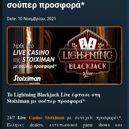
σούπερ προσφορά*
Date: 10 Νοεμβρίου, 2021
To Lightning Blackjack Live έφτασε στη
Stoiximan με σούπερ προσφορά*
Live
Casino Stoiximan
24/7
με συνεχείς προσφορές*,
Έλληνες dealers, εντυπωσιακά game shows και