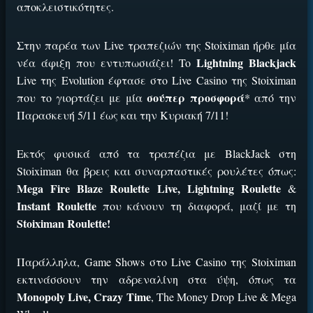
αποκλειστικότητες.
Στην παρέα των Live τραπεζιών της Stoiximan ήρθε μία
Lightning Blackjack
νέα άφιξη που εντυπωσιάζει! To
Live της Evolution έφτασε στο Live Casino της Stoiximan
σούπερ προσφορά
που το γιορτάζει με μία
* από την
Παρασκευή 5/11 έως και την Κυριακή 7/11!
Εκτός φυσικά από τα τραπέζια με BlackJack στη
Stoiximan θα βρεις και συναρπαστικές ρουλέτες όπως:
Mega Fire Blaze Roulette Live, Lightning Roulette
&
Instant Roulette
που κάνουν τη διαφορά, μαζί με τη
Stoiximan Roulette!
Παράλληλα, Game Shows στο Live Casino της Stoiximan
εκτινάσσουν την αδρεναλίνη στα ύψη, όπως τα
Μonopoly Live, Crazy Time
, The Money Drop Live & Mega