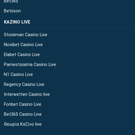
Bet365
Betsson
ΚΑΖΙΝΟ LIVE
Stoiximan Casino Live
Novibet Casino Live
Elabet Casino Live
Pamestoixima Casino Live
N1 Casino Live
Regency Casino Live
Interwetten Casino live
Fonbet Casino Live
Bet365 Casino Live
Θεωρία Καζίνο live