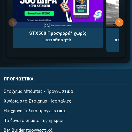
ΕΓΚΡΙΣΗ ΑΠΟ ΑΡΧΟΝΤΑ ΕΓΚΡΙΣΗ ΑΠΟ ΑΡΧΟΝΤΑ
Βρέθηκε στοιχηματική με:
STX500 Προσφορά* χωρίς
🦅Π
κατάθεση*⭐
αποδόσε
Εύκολη εγγραφή
Άμεση ταυτοποίηση
ΠΡΟΓΝΩΣΤΙΚΑ
Γρήγορες αναλήψεις
Στοίχημα Μπόμπες - Προγνωστικά
↪ΠΑΙΞΕ ΝΟΜΙΜΑ
Χινάρια στο Στοίχημα - Ισοπαλίες
ΕΕΕΠ | 21+ | ΠΑΙΞΕ ΥΠΕΥΘΥΝΑ
Ημίχρονα Τελικά προγνωστικά
Το δυνατό σημείο της ημέρας
Bet Builder προγνωστικά