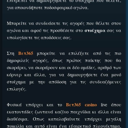
επιτρέπει να δημιουργήσετε το στοίχημα που θέλετε,
για οποιονδήποτε ποδοσφαιρικό αγώνα.
Μπορείτε να συνδυάσετε τις αγορές που θέλετε στον
στοίχημα
αγώνα και αφού τις προσθέσετε στο
σας να
υπολογίσετε τις αποδόσεις σας.
ΕΓΚΡΙΣΗ ΑΠΟ ΑΡΧΟΝΤΑ ΕΓΚΡΙΣΗ ΑΠΟ ΑΡΧΟΝΤΑ
Βετ365
Στη
μπορείτε να επιλέξετε από τις πιο
δημοφιλείς αγορές, όπως πρώτος παίκτης που θα
σκοράρει, να σκοράρουν και οι δύο ομάδες, αριθμό των
κόρνερ και άλλα, για να δημιουργήσετε ένα μονό
στοίχημα με την απόδοση για τις συνδυαζόμενες
επιλογές.
Βετ365 casino
Φυσικά υπάρχει και το
live όπου
εκατοντάδες ζωντανά καζίνο παιχνίδια κι άλλα είναι
διαθέσιμα. Όπως καταλαβαίνετε υπάρχει μεγάλη
ποικιλία και αυτό είναι ένα εξαιρετικό πλεονέκτημα,