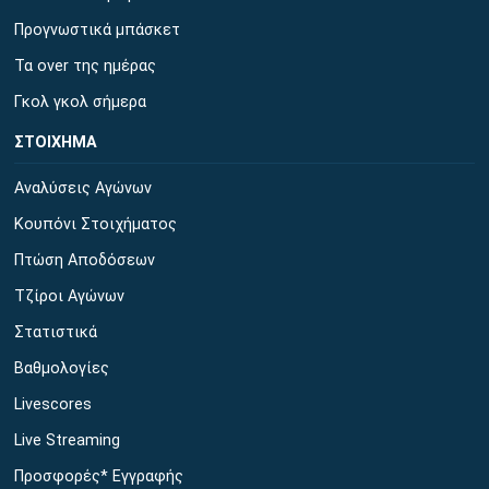
Προγνωστικά μπάσκετ
Τα over της ημέρας
Γκολ γκολ σήμερα
ΣΤΟΙΧΗΜΑ
Αναλύσεις Αγώνων
Κουπόνι Στοιχήματος
Πτώση Αποδόσεων
Τζίροι Αγώνων
Στατιστικά
Βαθμολογίες
Livescores
Live Streaming
Προσφορές* Εγγραφής