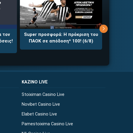
α τον
Super προσφορά: Η πρόκριση του
Fonbet: x
όσεις!
ΠΑΟΚ σε απόδοση* 100! (6/8)
ΚΑΖΙΝΟ LIVE
Stoiximan Casino Live
Novibet Casino Live
Elabet Casino Live
Pamestoixima Casino Live