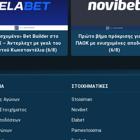
ισχυμένο» Bet Builder στο
Πρώτο βήμα πρόκρισης γι
 – Άντερλεχτ με γκολ του
ΠΑΟΚ με ενισχυμένες αποδ
υτού Κωνσταντέλια (6/8)
(6/8)
ΜΑ
ΣΤΟΙΧΗΜΑΤΙΚΕΣ
ις Αγώνων
Stoiximan
Στοιχήματος
Novibet
ποδόσεων
Elabet
γώνων
Pamestoixima