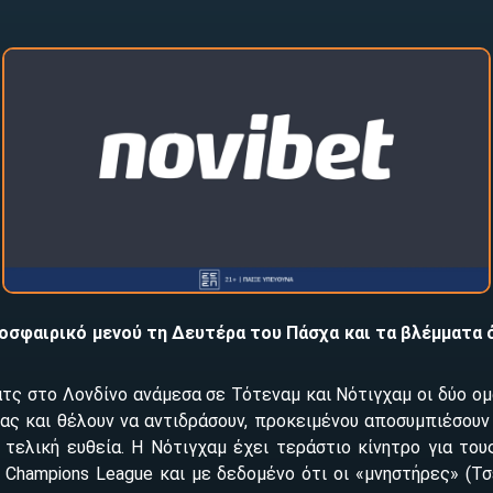
οσφαιρικό μενού τη Δευτέρα του Πάσχα και τα βλέμματα ό
τς στο Λονδίνο ανάμεσα σε Τότεναμ και Νότιγχαμ οι δύο ομά
ας και θέλουν να αντιδράσουν, προκειμένου αποσυμπιέσουν
τελική ευθεία. Η Νότιγχαμ έχει τεράστιο κίνητρο για τους
 Champions League και με δεδομένο ότι οι «μνηστήρες» (Τσέ