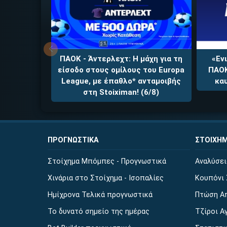
ΠΑΟΚ - Άντερλεχτ: Η μάχη για τη
«Εν
είσοδο στους ομίλους του Europa
ΠΑΟΚ
League, με έπαθλο* ανταμοιβής
κα
στη Stoiximan! (6/8)
ΠΡΟΓΝΩΣΤΙΚΑ
ΣΤΟΙΧΗ
Στοίχημα Μπόμπες - Προγνωστικά
Αναλύσε
Χινάρια στο Στοίχημα - Ισοπαλίες
Κουπόνι 
Ημίχρονα Τελικά προγνωστικά
Πτώση Α
Το δυνατό σημείο της ημέρας
Τζίροι Α