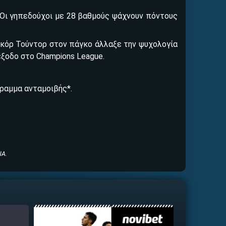
. Οι γηπεδούχοι με 28 βαθμούς ψάχνουν πόντους
γκόρ Τούντορ στον πάγκο άλλαξε την ψυχολογία
έξοδο στο Champions League.
ραμμα ανταμοιβής*.
ΝΑ.