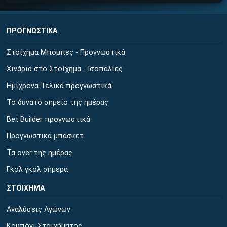
ΠΡΟΓΝΩΣΤΙΚΑ
Στοίχημα Μπόμπες - Προγνωστικά
Χινάρια στο Στοίχημα - Ισοπαλίες
Ημίχρονα Τελικά προγνωστικά
Το δυνατό σημείο της ημέρας
Bet Builder προγνωστικά
Προγνωστικά μπάσκετ
Τα over της ημέρας
Γκολ γκολ σήμερα
ΣΤΟΙΧΗΜΑ
Αναλύσεις Αγώνων
Κουπόνι Στοιχήματος