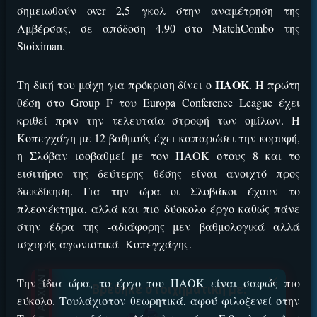
σημειωθούν over 2,5 γκολ στην αναμέτρηση της
Αμβέρσας, σε απόδοση 4.90 στο MatchCombo της
ΕΓΚΡΙΣΗ ΑΠΟ ΑΡΧΟΝΤΑ ΕΓΚΡΙΣΗ ΑΠΟ ΑΡΧΟΝΤΑ
Stoiximan.
ΠΑΟΚ
Τη δική του μάχη για πρόκριση δίνει ο
. Η πρώτη
θέση στο Group F του Europa Conference League έχει
κριθεί πριν την τελευταία στροφή των ομίλων. Η
Κοπεγχάγη με 12 βαθμούς έχει καπαρώσει την κορυφή,
η Σλόβαν ισοβαθμεί με τον ΠΑΟΚ στους 8 και το
εισιτήριο της δεύτερης θέσης είναι ανοιχτό προς
διεκδίκηση. Για την ώρα οι Σλοβάκοι έχουν το
πλεονέκτημα, αλλά και πιο δύσκολο έργο καθώς πάνε
στην έδρα της -αδιάφορης μεν βαθμολογικά αλλά
ισχυρής αγωνιστικά- Κοπεγχάγης.
Την ίδια ώρα, το έργο του ΠΑΟΚ είναι σαφώς πιο
Βρέθηκε στοιχηματική με:
εύκολο. Τουλάχιστον θεωρητικά, αφού φιλοξενεί στην