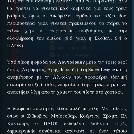
ΕΓΚΡΙΣΗ ΑΠΟ ΑΡΧΟΝΤΑ ΕΓΚΡΙΣΗ ΑΠΟ ΑΡΧΟΝΤΑ
Τούμπα την αδύναμη Λίνκολν από το Γιβραλτάρ. Δεν
θα πρέπει να γίνεται καν κουβέντα για τους τρεις
βαθμούς, όμως ο 'Δικέφαλος' πρέπει να ψάξει όσα
περισσότερα γκολ γίνεται προκειμένου να πάρει το
πάνω χέρι σε περίπτωση ισοβαθμίας με την
ολοκλήρωση του ομίλου (8-5 γκολ η Σλόβαν, 6-4 ο
Εύκολη εγγραφή
ΠΑΟΚ).
Άμεση ταυτοποίηση
Γρήγορες αναλήψεις
Λουτσέσκου
Υπό πίεση η ομάδα του
μετά τις τρεις σερί
↪ΠΑΙΞΕ ΝΟΜΙΜΑ
ήττες (Ατρόμητος, Άρης, Ιωνικός) στη Super League και η
αναμέτρηση με τη Λίνκολν του προσφέρει ιδανική
ΕΕΕΠ | 21+ | ΠΑΙΞΕ ΥΠΕΥΘΥΝΑ
ευκαιρία να ξεσπάσει, να φτάσει στην πρόκριση και να
ανακτήσει λίγη από τη χαμένη του πίστη στο χορτάρι.
Η διαφορά ποιότητας είναι πολύ μεγάλη. Με παίκτες
όπως οι Ζίβκοβιτς, Μπίσεσβαρ, Κούρτιτς, Σβαμπ, Ελ
Καντουρί, ο ΠΑΟΚ δεδομένα διαθέτει πηγές
δημιουργικής συνέπειας απέναντι σε έναν τέτοιο