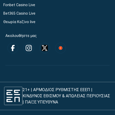
Fonbet Casino Live
Bet365 Casino Live
Θεωρία Καζίνο live
Ακολουθήστε μας
21+ | ΑΡΜΟΔΙΟΣ ΡΥΘΜΙΣΤΗΣ ΕΕΕΠ |
ΚΙΝΔΥΝΟΣ ΕΘΙΣΜΟΥ & ΑΠΩΛΕΙΑΣ ΠΕΡΙΟΥΣΙΑΣ
|
ΠΑΙΞΕ ΥΠΕΥΘΥΝΑ