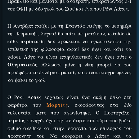
Ηράκλειο και μάλιστα με ανατροπή, επικρατώντας 3-1
του ΟΦΗ με δύο γκολ του Σισέ και ένα του Ρόνι Λόπες.
Η Αντβέρπ παίζει με τη Σταντάρ Λιέγης το μεσημέρι
της Κυριακής, λογικά θα πάει σε ροτέισον, ωστόσο σε
ΕΓΚΡΙΣΗ ΑΠΟ ΑΡΧΟΝΤΑ ΕΓΚΡΙΣΗ ΑΠΟ ΑΡΧΟΝΤΑ
κάθε περίπτωση δεν πρόκειται να εγκαταλείψει την
επιθετική της φιλοσοφία αφού δεν έχει και κάτι να
χάσει. Λόγο να είναι επιφυλακτικός δεν έχει ούτε ο
Ολυμπιακός
. Άλλωστε μόνο η νίκη μπορεί να του
προσφέρει το σενάριο πρωτιάς και είναι υποχρεωμένος
να ψάξει το γκολ.
Ο Ρόνι Λόπες εσχάτως είναι ένα ακόμη όπλο στη
Μαρτίνς
φαρέτρα του
, σκοράροντας στα δύο
τελευταία ματς που αγωνίστηκε. Ο Πορτογάλος
ακραίος κυνηγός έχει την ποιότητα και τώρα που βρήκε
ρυθμό ανέβηκε και στην ιεραρχία των επιλογών του
προπονητή του. Να σκοράρει ο Λόπες και να