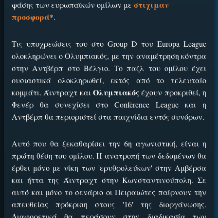
στιχιμαν
φάσης των ευρωπαϊκών ομίλων με
προσφορά
*.
Τις υποχρεώσεις του στο Group D του Europa League
ολοκληρώνει ο Ολυμπιακός, με την αναμέτρηση κόντρα
στην Αντβέρπ στο Βέλγιο. Το παζλ του ομίλου έχει
ουσιαστικά ολοκληρωθεί, εκτός από το τελευταίο
Ολυμπιακός
κομμάτι. Άιντραχτ και
έχουν προκριθεί, η
Φενέρ θα συνεχίσει στο Conference League και η
Αντβέρπ θα περιοριστεί στα παιχνίδια εντός συνόρων.
Αυτό που θα ξεκαθαρίσει την 6η αγωνιστική, είναι η
πρώτη θέση του ομίλου. Η ανατροπή των δεδομένων θα
έρθει μόνο με νίκη των 'ερυθρολεύκων' στην Αμβέρσα
και ήττα της Άιντραχτ στην Κωνσταντινούπολη. Σε
αυτό και μόνο το σενάριο οι Πειραιώτες παίρνουν την
απευθείας πρόκριση στους '16' της διοργάνωσης.
Διαφορετικά θα περάσουν στην διαδικασία των