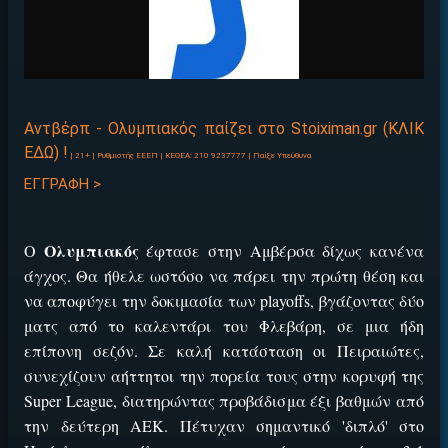
Αντβέρπ - Ολυμπιακός παίζει στο Stoiximan.gr (ΚΛΙΚ
ΕΔΩ) !
| 21+ | Ρυθμιστής ΕΕΕΠ | ΚΕΘΕΑ: 210 9237777 | Παίξε Υπεύθυνα
ΕΓΓΡΑΦΗ >
Ολυμπιακός
Ο
έφτασε στην Αμβέρσα δίχως κανένα
άγχος. Θα ήθελε ωστόσο να πάρει την πρώτη θέση και
να αποφύγει την δοκιμασία των playoffs, βγάζοντας δύο
ματς από το καλεντάρι του Φλεβάρη, σε μια ήδη
επίπονη σεζόν. Σε καλή κατάσταση οι Πειραιώτες,
συνεχίζουν αήττητοι την πορεία τους στην κορυφή της
Super League, διατηρώντας προβάδισμα έξι βαθμών από
την δεύτερη ΑΕΚ. Πέτυχαν σημαντικό 'διπλό' στο