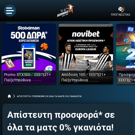
ΠΡΟΓΝΩΣΤΙΚΑ
Promo STX500✅ ΕΕΕΠ|21+
Απόδοση 100✅ ΕΕΕΠ|21+
Προσφορ
ΠαίξεΥπεύθυνα
ΠαίξεΥπεύθυνα
ΕΕΕΠ|21+
ΑΠΙΣΤΕΥΤΗ ΠΡΟΣΦΟΡΑ* ΣΕ ΟΛΑ ΤΑ ΜΑΤΣ 0% ΓΚΑΝΙΟΤΑ!
Απίστευτη προσφορά* σε
όλα τα ματς 0% γκανιότα!