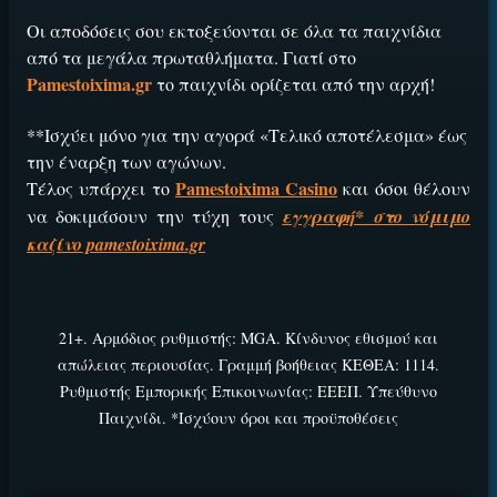
ΕΓΚΡΙΣΗ ΑΠΟ ΑΡΧΟΝΤΑ ΕΓΚΡΙΣΗ ΑΠΟ ΑΡΧΟΝΤΑ
Οι αποδόσεις σου εκτοξεύονται σε όλα τα παιχνίδια
από τα μεγάλα πρωταθλήματα. Γιατί στο
Pamestoixima.gr
το παιχνίδι ορίζεται από την αρχή!
**Ισχύει μόνο για την αγορά «Τελικό αποτέλεσμα» έως
την έναρξη των αγώνων.
Pamestoixima Casino
Τέλος υπάρχει το
και όσοι θέλουν
να δοκιμάσουν την τύχη τους
εγγραφή* στο νόμιμο
καζίνο pamestoixima.gr
21+. Αρμόδιος ρυθμιστής: MGA. Κίνδυνος εθισμού και
απώλειας περιουσίας. Γραμμή βοήθειας ΚΕΘΕΑ: 1114.
Ρυθμιστής Εμπορικής Επικοινωνίας: ΕΕΕΠ. Υπεύθυνο
Παιχνίδι. *Ισχύουν όροι και προϋποθέσεις