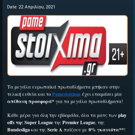
Date: 22 Απριλίου, 2021
Τα μεγάλα ευρωπαϊκά πρωταθλήματα μπήκαν στην
Pamestoixima
τελική ευθεία και το
έχει ετοιμάσει μία
απίθανη προσφορά*
για τα μεγάλα πρωταθλήματα!
play
Κάθε μέρα για όλη την εβδομάδα, όλα τα ματς των
offs
της
Super
League
Premier
League
της
, της
Bundesliga
Serie
A
0% γκανιότα**
και της
παίζουν με
!