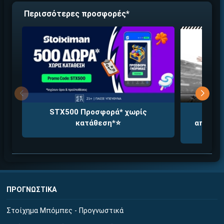
ΕΓΚΡΙΣΗ ΑΠΟ ΑΡΧΟΝΤΑ ΕΓΚΡΙΣΗ ΑΠΟ ΑΡΧΟΝΤΑ
Περισσότερες προσφορές*
STX500 Προσφορά* χωρίς
🦅Π
κατάθεση*⭐
αποδόσε
Βρέθηκε στοιχηματική με:
ΠΡΟΓΝΩΣΤΙΚΑ
Στοίχημα Μπόμπες - Προγνωστικά