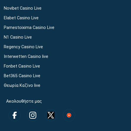
Novibet Casino Live
Elabet Casino Live
Pamestoixima Casino Live
N1 Casino Live
Regency Casino Live
Interwetten Casino live
Fonbet Casino Live
Bet365 Casino Live
Θεωρία Καζίνο live
Ακολουθήστε μας