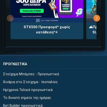
ΕΓΚΡΙΣΗ ΑΠΟ ΑΡΧΟΝΤΑ ΕΓΚΡΙΣΗ ΑΠΟ ΑΡΧΟΝΤΑ
Βρέθηκε στοιχηματική με:
STX500 Προσφορά* χωρίς
🌊Προσφορ
κατάθεση*⭐
SUMMERA
Εύκολη εγγραφή
Άμεση ταυτοποίηση
ΠΡΟΓΝΩΣΤΙΚΑ
Γρήγορες αναλήψεις
Στοίχημα Μπόμπες - Προγνωστικά
↪ΠΑΙΞΕ ΝΟΜΙΜΑ
Χινάρια στο Στοίχημα - Ισοπαλίες
ΕΕΕΠ | 21+ | ΠΑΙΞΕ ΥΠΕΥΘΥΝΑ
Ημίχρονα Τελικά προγνωστικά
Το δυνατό σημείο της ημέρας
Bet Builder προγνωστικά