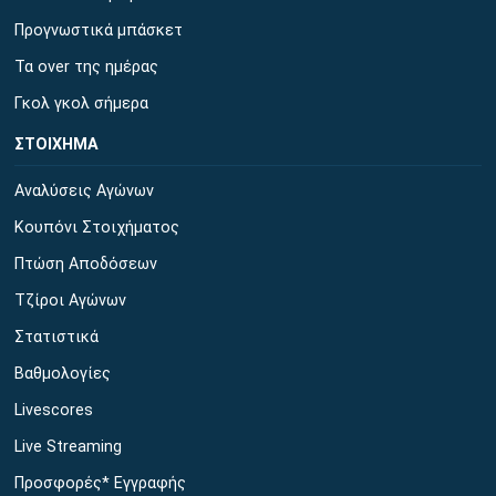
Προγνωστικά μπάσκετ
Τα over της ημέρας
Γκολ γκολ σήμερα
ΣΤΟΙΧΗΜΑ
Αναλύσεις Αγώνων
Κουπόνι Στοιχήματος
Πτώση Αποδόσεων
Τζίροι Αγώνων
Στατιστικά
Βαθμολογίες
Livescores
Live Streaming
Προσφορές* Εγγραφής