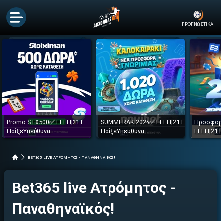
ΠΡΟΓΝΩΣΤΙΚΑ
Promo STX500✅ ΕΕΕΠ|21+
SUMMERAKI2026✅ ΕΕΕΠ|21+
Προσφορ
ΠαίξεΥπεύθυνα
ΠαίξεΥπεύθυνα
ΕΕΕΠ|21+
BET365 LIVE ΑΤΡΟΜΗΤΟΣ - ΠΑΝΑΘΗΝΑΙΚΟΣ!
Bet365 live Ατρόμητος -
Παναθηναϊκός!