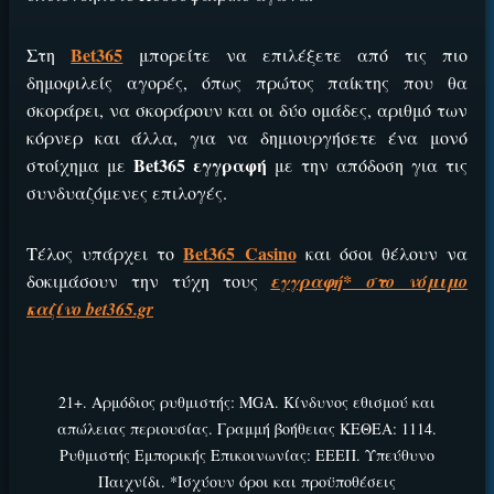
ΕΓΚΡΙΣΗ ΑΠΟ ΑΡΧΟΝΤΑ ΕΓΚΡΙΣΗ ΑΠΟ ΑΡΧΟΝΤΑ
Bet365
Στη
μπορείτε να επιλέξετε από τις πιο
δημοφιλείς αγορές, όπως πρώτος παίκτης που θα
σκοράρει, να σκοράρουν και οι δύο ομάδες, αριθμό των
κόρνερ και άλλα, για να δημιουργήσετε ένα μονό
Bet365 εγγραφή
στοίχημα με
με την απόδοση για τις
συνδυαζόμενες επιλογές.
Bet365 Casino
Τέλος υπάρχει το
και όσοι θέλουν να
δοκιμάσουν την τύχη τους
εγγραφή* στο νόμιμο
καζίνο bet365.gr
21+. Αρμόδιος ρυθμιστής: MGA. Κίνδυνος εθισμού και
απώλειας περιουσίας. Γραμμή βοήθειας ΚΕΘΕΑ: 1114.
Ρυθμιστής Εμπορικής Επικοινωνίας: ΕΕΕΠ. Υπεύθυνο
Παιχνίδι. *Ισχύουν όροι και προϋποθέσεις