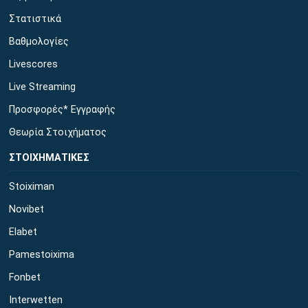
Στατιστικά
Βαθμολογίες
Livescores
Live Streaming
Προσφορές* Εγγραφής
Θεωρία Στοιχήματος
ΣΤΟΙΧΗΜΑΤΙΚΕΣ
Stoiximan
Novibet
Elabet
Pamestoixima
Fonbet
Interwetten