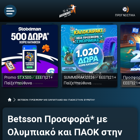
ΠΡΟΓΝΩΣΤΙΚΑ
Promo STX500✅ ΕΕΕΠ|21+
SUMMERAKI2026✅ ΕΕΕΠ|21+
Προσφορ
ΠαίξεΥπεύθυνα
ΠαίξεΥπεύθυνα
ΕΕΕΠ|21+
BETSSON ΠΡΟΣΦΟΡΑ* ΜΕ ΟΛΥΜΠΙΑΚΟ ΚΑΙ ΠΑΟΚ ΣΤΗΝ ΕΥΡΩΠΗ!
Betsson Προσφορά* με
Ολυμπιακό και ΠΑΟΚ στην