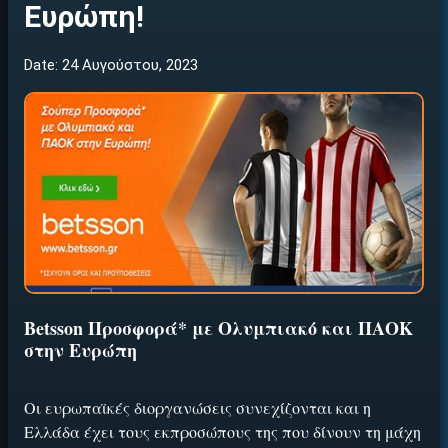
Ευρώπη!
Date: 24 Αυγούστου, 2023
Betsson Προσφορά* με Ολυμπιακό και ΠΑΟΚ
στην Ευρώπη
Οι ευρωπαϊκές διοργανώσεις συνεχίζονται και η
Ελλάδα έχει τους εκπροσώπους της που δίνουν τη μάχη