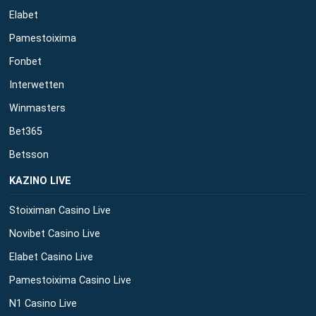
Elabet
Pamestoixima
Fonbet
Interwetten
Winmasters
Bet365
Betsson
ΚΑΖΙΝΟ LIVE
Stoiximan Casino Live
Novibet Casino Live
Elabet Casino Live
Pamestoixima Casino Live
N1 Casino Live