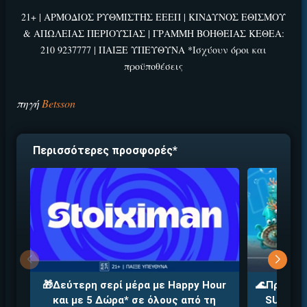
21+ | ΑΡΜΟΔΙΟΣ ΡΥΘΜΙΣΤΗΣ ΕΕΕΠ | ΚΙΝΔΥΝΟΣ ΕΘΙΣΜΟΥ
& ΑΠΩΛΕΙΑΣ ΠΕΡΙΟΥΣΙΑΣ | ΓΡΑΜΜΗ ΒΟΗΘΕΙΑΣ ΚΕΘΕΑ:
210 9237777 | ΠΑΙΞΕ ΥΠΕΥΘΥΝΑ *Ισχύουν όροι και
προϋποθέσεις
πηγή
Betsson
ΕΓΚΡΙΣΗ ΑΠΟ ΑΡΧΟΝΤΑ ΕΓΚΡΙΣΗ ΑΠΟ ΑΡΧΟΝΤΑ
Βρέθηκε στοιχηματική με:
Περισσότερες προσφορές*
Εύκολη εγγραφή
Άμεση ταυτοποίηση
🎁Δεύτερη σερί μέρα με Happy Hour
🌊Προσφορ
και με 5 Δώρα* σε όλους από τη
SUMMERA
Γρήγορες αναλήψεις