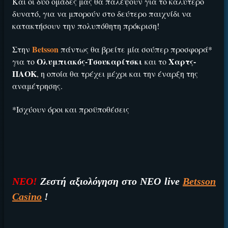
ΕΓΚΡΙΣΗ ΑΠΟ ΑΡΧΟΝΤΑ ΕΓΚΡΙΣΗ ΑΠΟ ΑΡΧΟΝΤΑ
Και οι δύο ομάδες μας θα παλέψουν για το καλύτερο
δυνατό, για να μπορούν στο δεύτερο παιχνίδι να
κατακτήσουν την πολυπόθητη πρόκριση!
Betsson
Στην
πάντως θα βρείτε μία σούπερ προσφορά*
Ολυμπιακός-Τσουκαρίτσκι
Χαρτς-
για το
και το
ΠΑΟΚ
, η οποία θα τρέχει μέχρι και την έναρξη της
αναμέτρησης.
*Ισχύουν όροι και προϋποθέσεις
ΕΓΚΡΙΣΗ ΑΠΟ ΑΡΧΟΝΤΑ ΕΓΚΡΙΣΗ ΑΠΟ ΑΡΧΟΝΤΑ
ΝΕΟ!
Ζεστή αξιολόγηση στο ΝΕΟ live
Betsson
Casino
!