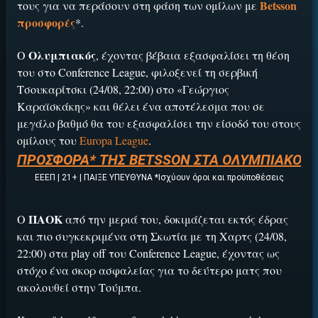
Betsson
τους για να περάσουν στη φάση των ομίλων με
προσφορές
*.
Ολυμπιακός
Ο
, έχοντας βέβαια εξασφαλίσει τη θέση
του στο
Conference
League
, φιλοξενεί τη σερβική
Τσουκαρίτσκι (24/08, 22:00) στο «Γεώργιος
Καραϊσκάκης» και θέλει ένα αποτέλεσμα που σε
μεγάλο βαθμό θα του εξασφαλίσει την είσοδό του στους
ομίλους του
Europa
League
.
ΠΡΟΣΦΟΡΑ* ΤΗΣ 
BETSSON
 ΣΤΑ ΟΛΥΜΠΙΑΚΟΣ-Τ
ΕΕΕΠ | 21+ | ΠΑΙΞΕ ΥΠΕΥΘΥΝΑ *Ισχύουν όροι και προϋποθέσεις
ΠΑΟΚ
Ο
από την μεριά του, δοκιμάζεται εκτός έδρας
και πιο συγκεκριμένα στη Σκωτία με τη Χαρτς (24/08,
22:00) στα
play
off
του
Conference
League
, έχοντας ως
στόχο ένα σκορ ασφαλείας για το δεύτερο ματς που
ακολουθεί στην Τούμπα.