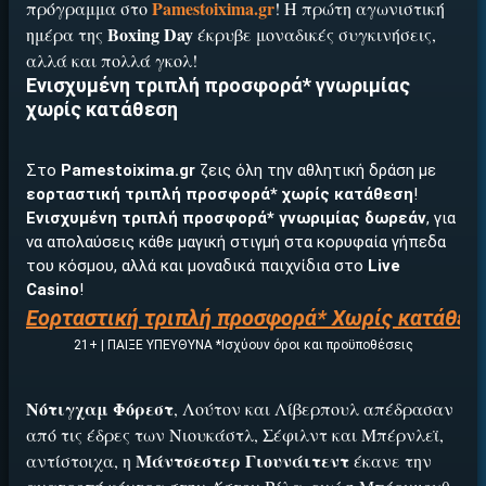
Pamestoixima.gr
πρόγραμμα στο
!
Η πρώτη αγωνιστική
Boxing Day
ημέρα της
έκρυβε μοναδικές συγκινήσεις,
αλλά και πολλά γκολ!
Ενισχυμένη τριπλή προσφορά* γνωριμίας
χωρίς κατάθεση
Στο
Pamestoixima.gr
ζεις όλη την αθλητική δράση με
εορταστική
τριπλή προσφορά* χωρίς κατάθεση
!
Ενισχυμένη τριπλή προσφορά* γνωριμίας δωρεάν
, για
να απολαύσεις κάθε μαγική στιγμή στα κορυφαία γήπεδα
του κόσμου, αλλά και μοναδικά παιχνίδια στο
Live
Casino
!
Εορταστική τριπλή προσφορά* Χωρίς κατάθεση
21+ | ΠΑΙΞΕ ΥΠΕΥΘΥΝΑ *Ισχύουν όροι και προϋποθέσεις
Νότιγχαμ Φόρεστ
, Λούτον και Λίβερπουλ απέδρασαν
από τις έδρες των Νιουκάστλ, Σέφιλντ και Μπέρνλεϊ,
Μάντσεστερ Γιουνάιτεντ
αντίστοιχα, η
έκανε την