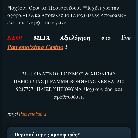
ΕΓΚΡΙΣΗ ΑΠΟ ΑΡΧΟΝΤΑ ΕΓΚΡΙΣΗ ΑΠΟ ΑΡΧΟΝΤΑ
*Ισχύουν Όροι και Προϋποθέσεις. **Ισχύει για την
αγορά «Τελικό Αποτέλεσμα-Ενισχυμένες Αποδόσεις»
Εύκολη εγγραφή
έως την έναρξη του αγώνα.
Άμεση ταυτοποίηση
Γρήγορες αναλήψεις
ΝΕΟ!
ΜΕΓΑ Αξιολόγηση στο live
↪ΠΑΙΞΕ ΝΟΜΙΜΑ
Pamestoixima Casino
!
ΕΕΕΠ | 21+ | ΠΑΙΞΕ ΥΠΕΥΘΥΝΑ
21+ | ΚΙΝΔΥΝΟΣ ΕΘΙΣΜΟΥ & ΑΠΩΛΕΙΑΣ
ΠΕΡΙΟΥΣΙΑΣ | ΓΡΑΜΜΗ ΒΟΗΘΕΙΑΣ ΚΕΘΕΑ: 210
9237777 | ΠΑΙΞΕ ΥΠΕΥΘΥΝΑ *Ισχύουν όροι και
προϋποθέσεις
πηγή
Pamestoixima
Περισσότερες προσφορές*