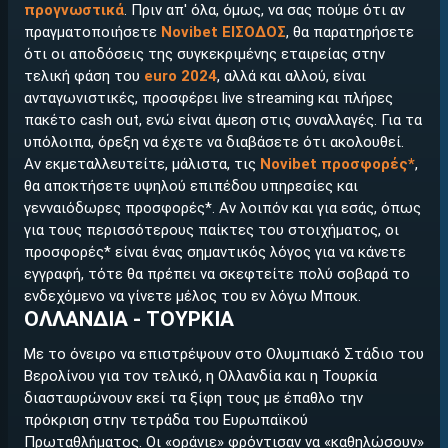
προγνωστικά
. Πριν απ' όλα, όμως, να σας πούμε ότι αν
πραγματοποιήσετε
Novibet ΕΙΣΟΔΟΣ
, θα παρατηρήσετε
ότι οι αποδόσεις της συγκεκριμένης εταιρείας στην
τελική φάση του
euro 2024
, αλλά και αλλού, είναι
ανταγωνιστικές, προσφέρει live streaming και πλήρες
πακέτο cash out, ενώ είναι άμεση στις συναλλαγές. Για τα
υπόλοιπα, όρεξη να έχετε να διαβάσετε ότι ακολουθεί.
Αν εκμεταλλευτείτε, μάλιστα, τις
Novibet προσφορές*
,
θα αποκτήσετε υψηλού επιπέδου υπηρεσίες και
γενναιόδωρες προσφορές*. Αν λοιπόν και για εσάς, όπως
για τους περισσότερους παίκτες του στοιχήματος, οι
προσφορές* είναι ένας σημαντικός λόγος για να κάνετε
εγγραφή, τότε θα πρέπει να σκεφτείτε πολύ σοβαρά το
ενδεχόμενο να γίνετε μέλος του εν λόγω Μπουκ.
ΟΛΛΑΝΔΙΑ - ΤΟΥΡΚΙΑ
Με το όνειρο να επιστρέψουν στο Ολυμπιακό Στάδιο του
Βερολίνου για τον τελικό, η Ολλανδία και η Τουρκία
διασταυρώνουν εκεί τα ξίφη τους με έπαθλο την
πρόκριση στην τετράδα του Ευρωπαϊκού
Πρωταθλήματος. Οι «οράνιε» φρόντισαν να «καθηλώσουν»