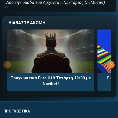
Από την ομάδα του Άρχοντα > Νεκτάριος Ο. (Mozart)
ΔΙΑΒΑΣΤΕ ΑΚΟΜΗ
Προγνωστικά Euro U19 Τετάρτη 19/03 με
Euro 
Novibet!
ΠΡΟΓΝΩΣΤΙΚΑ