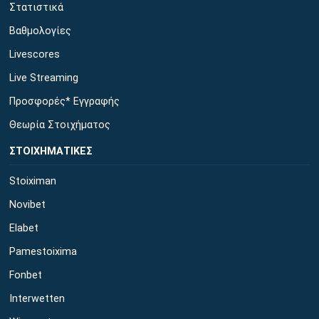
Στατιστικά
Βαθμολογίες
Livescores
Live Streaming
Προσφορές* Εγγραφής
Θεωρία Στοιχήματος
ΣΤΟΙΧΗΜΑΤΙΚΕΣ
Stoiximan
Novibet
Elabet
Pamestoixima
Fonbet
Interwetten