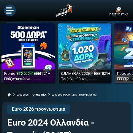
ΠΡΟΓΝΩΣΤΙΚΑ
Promo STX500✅ ΕΕΕΠ|21+
SUMMERAKI2026✅ ΕΕΕΠ|21+
Προσφορ
ΠαίξεΥπεύθυνα
ΠαίξεΥπεύθυνα
ΕΕΕΠ|21+
EURO 2026 ΠΡΟΓΝΩΣΤΙΚΑ
EURO 2024 ΟΛΛΑΝΔΙΑ - ΤΟΥΡΚΙΑ (06/07)
Euro 2026 προγνωστικά
Euro 2024 Ολλανδία -