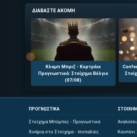
ΔΙΑΒΑΣΤΕ ΑΚΟΜΗ
Κλαμπ Μπριζ - Κορτράικ
Confe
Προγνωστικά: Στοίχημα Βέλγιο
Στοίχ
(07/08)
ΠΡΟΓΝΩΣΤΙΚΑ
ΣΤΟΙΧΗ
Στοίχημα Μπόμπες - Προγνωστικά
Αναλύσε
Χινάρια στο Στοίχημα - Ισοπαλίες
Κουπόνι 