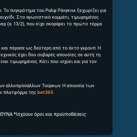
. Το συγκρότημα του Ραλφ Ράνγκνικ ξεχωρίζει για
παιχνίδι. Στο αγωνιστικό κομμάτι, τιμωρημένος
νερ (α. 13/2), που είχε σκοράρει το πρώτο τέρμα
ά και πέρασε ως δεύτερη από το έκτο γκρουπ. Η
τεχνικός έχει δύο σοβαρές απουσίες σε αυτή τη
αι τιμωρημένος. Κάτι που ισχύει και για τον
των αλλοπρόσαλλων Τούρκων. Η απουσία των
την πλατφόρμα της
bet365
.
ΥΝΑ *Ισχύουν όροι και προϋποθέσεις