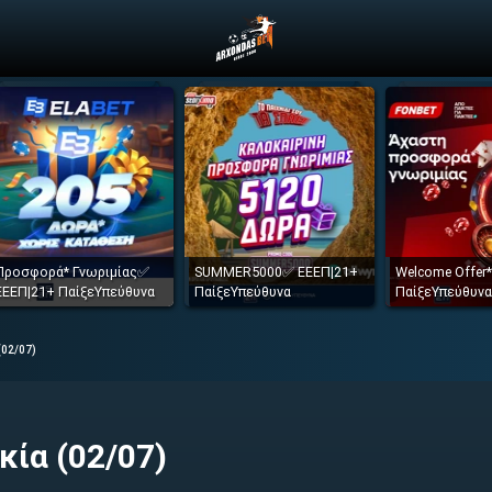
Προσφορά* Γνωριμίας✅
SUMMER5000✅ ΕΕΕΠ|21+
Welcome Offer
ΕΕΕΠ|21+ ΠαίξεΥπεύθυνα
ΠαίξεΥπεύθυνα
ΠαίξεΥπεύθυνα
(02/07)
κία (02/07)