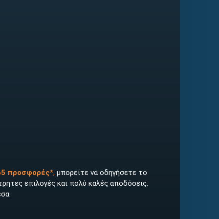
65 προσφορές
*,
μπορείτε να οδηγήσετε το
έτρητες επιλογές και πολύ καλές αποδόσεις.
σα.