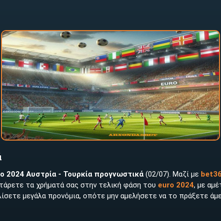
ά
ro 2024 Αυστρία - Τουρκία προγνωστικά
(02/07).
Μαζί με
bet3
ντάρετε τα χρήματά σας στην τελική φάση του
euro 2024
, με αμ
ίσετε μεγάλα προνόμια, οπότε μην αμελήσετε να το πράξετε άμε