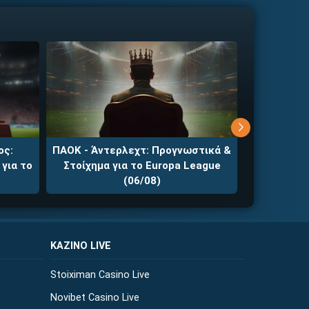
ος:
ΠΑΟΚ - Άντερλεχτ: Προγνωστικά &
Κύπελλο Β
για το
Στοίχημα για το Europa League
Στοίχημα 
(06/08)
ΚΑΖΙΝΟ LIVE
Stoiximan Casino Live
Novibet Casino Live