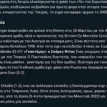
ουρκία στη Λειψία ολοκληρώνεται η φάση των «16» του Ευρωπαϊ
μιλο, επιδιώκουν να βρεθούν για πρώτη φορά στην ιστορία του
π, επικρατώντας της Τσεχίας, το είχαν καταφέρει αρχικά το 200
ρία
χαν αναμετρηθεί σε φιλικό στη Βιέννη στις 26 Μαρτίου, με την Α
ουρκική ομάδα, αλλά ο προπονητής της Βιτσέντζο Μοντέλα ζητά
 καλύτερα με την Αυστρία σε επίσημα ματς. Είναι αήττητη από τ
μίου Κυπέλλου 1990. Από τότε έχει να επιδείξει 4 νίκες σε 5 μ
llandia-02-07/
«Γκαντέμης» ο Σοάρες Ντίας
Ένας γνώριμος στα 
ς με την Τουρκία. Ο Πορτογάλος διαιτητής, που «σφύριξε» τον τ
 είναι μάλλον… γκαντέμης για τις δύο ομάδες. Ιδιαίτερα για τους
μες ήττες! Η εθνική ομάδα έχει χάσει από Ρωσία και Ουγγαρία εν
ενο Euro (0-2).
Ελλάδα (1-2), ενώ σε συλλογικό επίπεδο, η Εσκίσεχιρσπορ είχε 
ς στο Τσάμπιονς Λιγκ). Ούτε στους Αυστριακούς, όμως, φέρνει γ
ες, από τη Δανία (0-4 στα προκριματικά του Μουντιάλ 2022) και 
αι μόλις μία ισοπαλία…