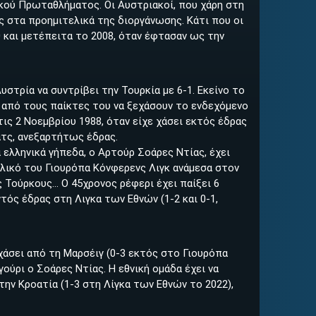
κού Πρωταθλήματος. Οι Αυστριακοί, που χάρη στη
ς στα προημιτελικά της διοργάνωσης. Κάτι που οι
0 και μετέπειτα το 2008, όταν έφτασαν ως την
υστρία να συντρίβει την Τουρκία με 6-1. Εκείνο το
 από τους παίκτες του να ξεχάσουν το ενδεχόμενο
ις 2 Νοεμβρίου 1988, όταν είχε χάσει εκτός έδρας
ατς, ανεξαρτήτως έδρας.
ελληνικά γήπεδα, ο Αρτούρ Σοάρες Ντίας, έχει
ελικό του Γιουρόπα Κόνφερενς Λιγκ ανάμεσα στον
 Τούρκους... O 45χρονος ρέφερι έχει παίξει 6
τός έδρας στη Λιγκα των Εθνών (1-2 και 0-1,
χάσει από τη Μαρσέιγ (0-3 εκτός στο Γιουρόπα
ούρι ο Σοάρες Ντίας. Η εθνική ομάδα έχει να
την Κροατία (1-3 στη Λίγκα των Εθνών το 2022),