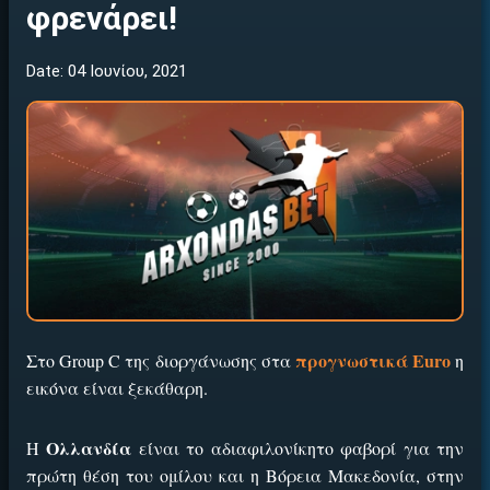
φρενάρει!
Date: 04 Ιουνίου, 2021
προγνωστικά Euro
Στο Group C της διοργάνωσης στα
η
εικόνα είναι ξεκάθαρη.
Ολλανδία
Η
είναι το αδιαφιλονίκητο φαβορί για την
πρώτη θέση του ομίλου και η Βόρεια Μακεδονία, στην