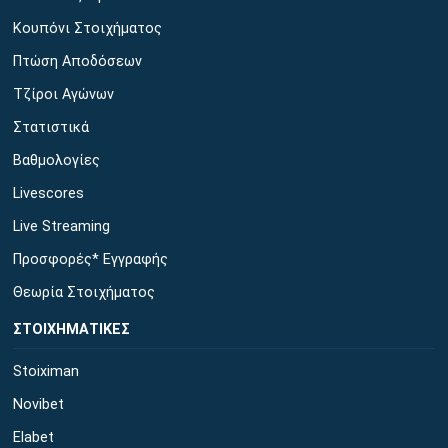
Κουπόνι Στοιχήματος
Πτώση Αποδόσεων
Τζίροι Αγώνων
Στατιστικά
Βαθμολογίες
Livescores
Live Streaming
Προσφορές* Εγγραφής
Θεωρία Στοιχήματος
ΣΤΟΙΧΗΜΑΤΙΚΕΣ
Stoiximan
Novibet
Elabet