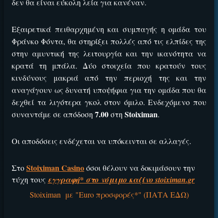
δεν θα είναι εύκολη λεία για κανέναν.
Εξαιρετικά πειθαρχημένη και συμπαγής η ομάδα του
Φράνκο Φόντα, θα στηρίξει πολλές από τις ελπίδες της
στην αμυντική της λειτουργία και την ικανότητα να
κρατά τη μπάλα. Δύο στοιχεία που κρατούν τους
κινδύνους μακριά από την περιοχή της και την
ΕΓΚΡΙΣΗ ΑΠΟ ΑΡΧΟΝΤΑ ΕΓΚΡΙΣΗ ΑΠΟ ΑΡΧΟΝΤΑ
αναγάγουν ως δυνατή υποψήφια για την ομάδα που θα
Βρέθηκε στοιχηματική με:
δεχθεί τα λιγότερα γκολ στον όμιλο. Ενδεχόμενο που
7.00
Stoiximan
συναντάμε σε απόδοση
στη
.
Οι αποδόσεις ενδέχεται να υπόκεινται σε αλλαγές.
Stoiximan Casino
Στο
όσοι θέλουν να δοκιμάσουν την
τύχη τους
εγγραφή* στο νόμιμο καζίνο stoiximan.gr
Εύκολη εγγραφή
Stoiximan με "Euro προσφορές*" (ΠΑΤΑ ΕΔΩ)
Άμεση ταυτοποίηση
Γρήγορες αναλήψεις