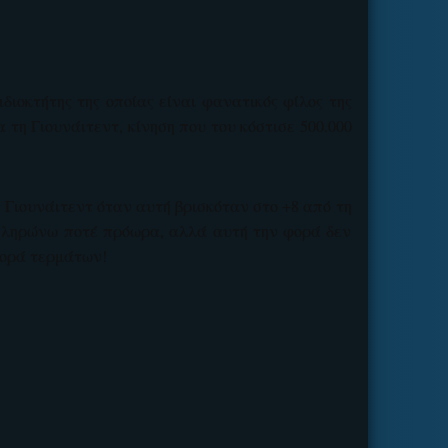
διοκτήτης της οποίας είναι φανατικός φίλος της
τη Γιουνάιτεντ, κίνηση που του κόστισε 500.000
Γιουνάιτεντ όταν αυτή βρισκόταν στο +8 από τη
ν πληρώνω ποτέ πρόωρα, αλλά αυτή την φορά δεν
φορά τερμάτων!