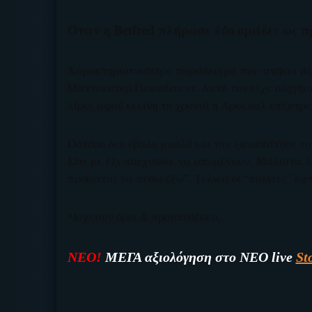
Όταν η Betfred πλήρωσε δύο ομάδες ως 
Χαρακτηριστικότερο παράδειγμα που ανήκει σε α
Μάντσεστερ Γιουνάιτεντ. Αυτό τον είχε οδηγήσε
λίρες αφού εκείνη τη χρονιά η Άρσεναλ επέστρεψ
Ωστόσο δεν έβαλε μυαλό και την ξαναπάτησε το
Σίτι με έξι παιχνίδια να απομένουν. Μάλιστα 
πρόκειται να πέσω έξω”. Τελικά οι “πολίτες” έ
*Ισχύουν όροι & προϋποθέσεις.
ΝΕΟ!
ΜΕΓΑ αξιολόγηση στο ΝΕΟ live
St