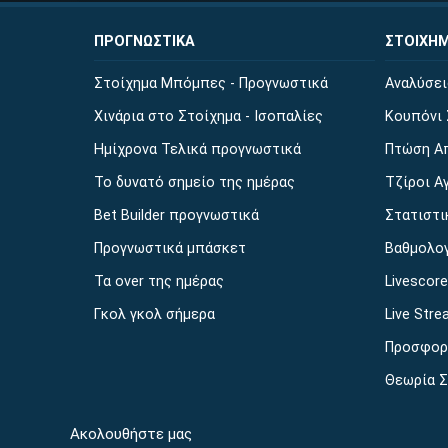
ΠΡΟΓΝΩΣΤΙΚΑ
ΣΤΟΙΧΗ
Στοίχημα Μπόμπες - Προγνωστικά
Αναλύσε
Χινάρια στο Στοίχημα - Ισοπαλίες
Κουπόνι 
Ημίχρονα Τελικά προγνωστικά
Πτώση Α
Το δυνατό σημείο της ημέρας
Τζίροι Α
Bet Builder προγνωστικά
Στατιστι
Προγνωστικά μπάσκετ
Βαθμολο
Τα over της ημέρας
Livescor
Γκολ γκολ σήμερα
Live Stre
Προσφορ
Θεωρία 
Ακολουθήστε μας