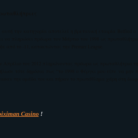
πρωταθλήτριες
υτή την κατηγορία αποτελεί η βρετανική εταιρία Betfred ο ι
ι να πληρώσει πρόωρα τον Μάρτιο του 1998 ως πρωταθλήτρια 
ε από το -11, κατακτώντας την Premier League.
ν Απρίλιο του 2012 πληρώνοντας πρόωρα ως πρωταθλήτρια τη 
δήλωσε τότε δημόσια πως “το 1998 ο Φέργκι μου είπε να μη
φτασαν την ομάδα του και πήραν το πρωτάθλημα χάρη στη δια
oiximan Casino
!