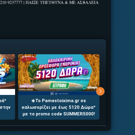
10 9237777 | ΠΑΙΞΕ ΥΠΕΥΘΥΝΑ & ΜΕ ΑΣΦΑΛΕΙΑ
ρά*
☀️To Pamestoixima.gr σε
🎁SUPER 
 στην
καλωσορίζει με έως 5120 Δώρα*
ΚΑΤΑΘΕΣΗ
με το promo code SUMMER5000!