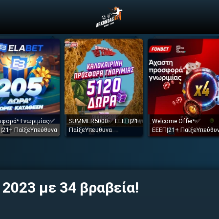
φορά* Γνωριμίας✅
SUMMER5000✅ ΕΕΕΠ|21+
Welcome Offer*✅
|21+ ΠαίξεΥπεύθυνα
ΠαίξεΥπεύθυνα
ΕΕΕΠ|21+ ΠαίξεΥπεύθυ
 2023 με 34 βραβεία!