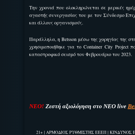
Την χρονιά που ολοκληρώνεται σε μερικές ημέρ
αγαστής συνεργασίας του με τον Σύνδεσμο Επιχε
και άλλους οργανισμούς.
Παράλληλα, η Betsson μέσω της χορηγίας της σ
χρησιμοποιήθηκε για το Container City Projec
καταστροφικό σεισμό τον Φεβρουάριο του 2023.
ΝΕΟ!
Ζεστή αξιολόγηση στο ΝΕΟ live
Be
21+ | ΑΡΜΟΔΙΟΣ ΡΥΘΜΙΣΤΗΣ ΕΕΕΠ | ΚΙΝΔΥΝΟΣ Ε