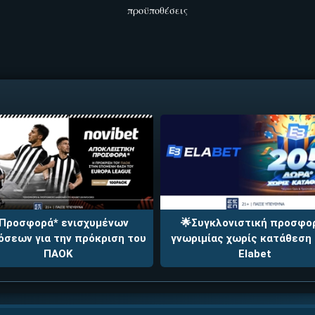
προϋποθέσεις
Προσφορά* ενισχυμένων
🌟Συγκλονιστική προσφο
όσεων για την πρόκριση του
γνωριμίας χωρίς κατάθεση
ΠΑΟΚ
Elabet