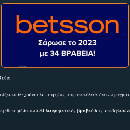
βεία
τάζει τα 60 χρόνια λειτουργίας του, αποτέλεσε έναν πραγματ
34 διαφορετικές βραβεύσεις
ιακρίθηκε μέσα από
, επιβεβαιών