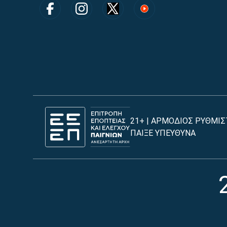
21+ | ΑΡΜΟΔΙΟΣ ΡΥΘΜΙΣ
ΠΑΙΞΕ ΥΠΕΥΘΥΝΑ