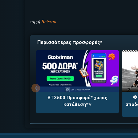
πηγή
Betsson
Περισσότερες προσφορές*
STX500 Προσφορά* χωρίς

κατάθεση*⭐
αποδ