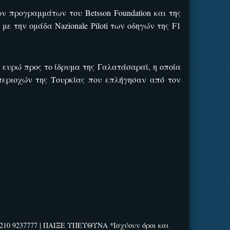
ν προγραμμάτων του Betsson Foundation και της
ε την ομάδα Nazionale Piloti των οδηγών της F1
 ευρώ προς το ίδρυμα της Γαλατάσαραϊ, η οποία
ν περιοχών της Τουρκίας που επλήγησαν από τον
 9237777 | ΠΑΙΞΕ ΥΠΕΥΘΥΝΑ *Ισχύουν όροι και