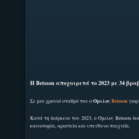
Η
Betsson
αποχαιρετά το 2023 με 34 βρα
Όμιλος
Betsson
Σε μια χρονιά σταθμό που ο
γιορ
Κατά τη διάρκεια του 2023, ο Όμιλος Betsson δ
καινοτομία, αριστεία και υπεύθυνο παιχνίδι.