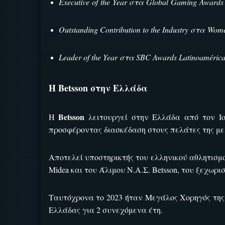
Executive of the Year στα Global Gaming Awards
Outstanding Contribution to the Industry στα W
Leader of the Year στα SBC Awards Latinoaméric
Η
Betsson
στην Ελλάδα
Betsson
H
λειτουργεί στην Ελλάδα από τον Ι
προσφέροντας διασκέδαση στους πελάτες της με 
Αποτελεί υποστηρικτής του ελληνικού αθλητισ
Midea και του Άλιμου Ν.Α.Σ. Betsson, του ξεχω
Ταυτόχρονα το 2023 ήταν Μεγάλος Χορηγός της B
Ελλάδας για 2 συνεχόμενα έτη.