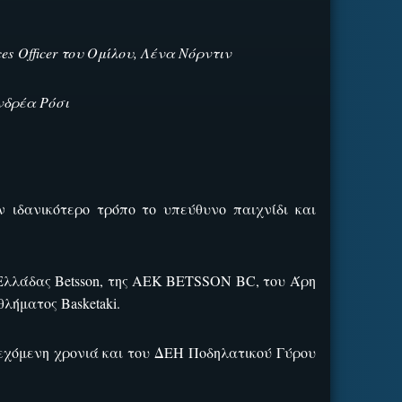
rces Officer του Ομίλου, Λένα Νόρντιν
Ανδρέα Ρόσι
ν ιδανικότερο τρόπο το υπεύθυνο παιχνίδι και
Ελλάδας Betsson, της AEK BETSSON BC, του Άρη
αθλήματος
Basketaki
.
χόμενη χρονιά και του ΔΕΗ Ποδηλατικού Γύρου