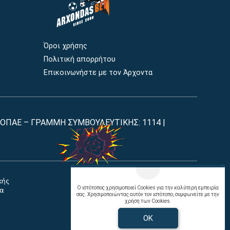
Όροι χρήσης
Πολιτική απορρήτου
Επικοινωνήστε με τον Άρχοντα
ΕΓΚΡΙ
κε στοιχηματική με:
ολη εγγραφή
ΟΠΑΕ – ΓΡΑΜΜΗ ΣΥΜΒΟΥΛΕΥΤΙΚΗΣ: 1114 |
ση ταυτοποίηση
γορες αναλήψεις
ΕΓΚΡΙΣΗ ΑΠΟ ΑΡΧΟΝΤΑ ΕΓΚΡΙΣΗ ΑΠΟ ΑΡΧΟΝΤΑ
↪ΠΑΙΞΕ ΝΟΜΙΜΑ
Ο ιστότοπος χρησιμοποιεί Cookies για την καλύτερη εμπειρία
σας. Χρησιμοποιώντας αυτόν τον ιστότοπο, συμφωνείτε με την
1+ | ΠΑΙΞΕ ΥΠΕΥΘΥΝΑ
χρήση των Cookies.
OK