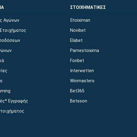
ΜΑ
ΣΤΟΙΧΗΜΑΤΙΚΕΣ
ις Αγώνων
Stoiximan
Στοιχήματος
Novibet
ποδόσεων
Elabet
γώνων
Pamestoixima
κά
Fonbet
γίες
Interwetten
es
Winmasters
aming
Bet365
ές* Εγγραφής
Betsson
Στοιχήματος