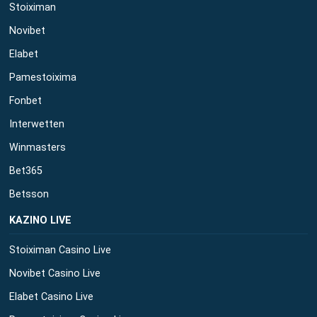
Stoiximan
Novibet
Elabet
Pamestoixima
Fonbet
Interwetten
Winmasters
Bet365
Betsson
ΚΑΖΙΝΟ LIVE
Stoiximan Casino Live
Novibet Casino Live
Elabet Casino Live