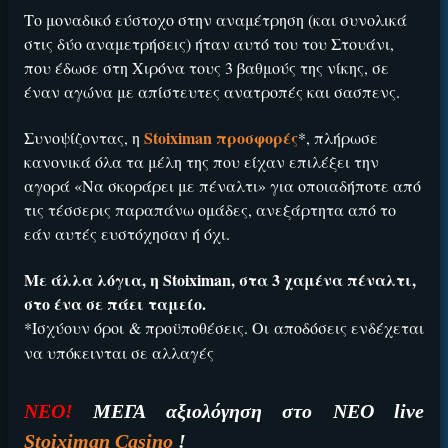
ΕΓΚΡΙΣΗ ΑΠΟ ΑΡΧΟΝΤΑ ΕΓΚΡΙΣΗ ΑΠΟ ΑΡΧΟΝΤΑ
Το μοναδικό εύστοχο στην αναμέτρηση (και συνολικά
στις δύο αναμετρήσεις) ήταν αυτό του του Στουάνι,
που έδωσε στη Χιρόνα τους 3 βαθμούς της νίκης, σε
έναν αγώνα με απίστευτες ανατροπές και σασπενς.
Stoiximan προσφορές
Συνοψίζοντας, η
*, πλήρωσε
κανονικά όλα τα μέλη της που είχαν επιλέξει την
αγορά «Να σκοράρει με πέναλτι» για οποιαδήποτε από
τις τέσσερις παραπάνω ομάδες, ανεξάρτητα από το
εάν αυτές ευστόχησαν ή όχι.
Με άλλα λόγια, η Stoiximan, στα 3 χαμένα πέναλτι,
στο ένα σε πάει ταμείο.
*Ισχύουν όροι & προϋποθέσεις. Οι αποδόσεις ενδέχεται
να υπόκεινται σε αλλαγές
ΝΕΟ!
ΜΕΓΑ αξιολόγηση στο ΝΕΟ live
Stoiximan Casino
!