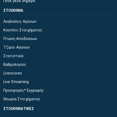
Γκολ γκολ σήμερα
ΣΤΟΙΧΗΜΑ
Αναλύσεις Αγώνων
Κουπόνι Στοιχήματος
Πτώση Αποδόσεων
Τζίροι Αγώνων
Στατιστικά
Βαθμολογίες
Livescores
Live Streaming
Προσφορές* Εγγραφής
Θεωρία Στοιχήματος
ΣΤΟΙΧΗΜΑΤΙΚΕΣ