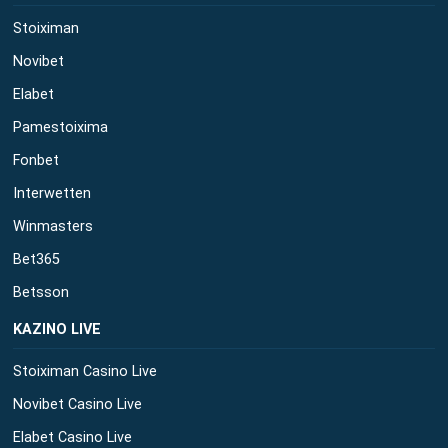
τα καλύτερα συγκροτήματα στην Ελλάδα. Η ΑΕΚ
Stoiximan
βρίσκεται σε πολύ καλή αγωνιστική κατάσταση.
Novibet
Μετράει πέντε συνεχόμενες νίκες μεταξύ της
Super
League
και του Κυπέλλου. Αναμένεται ροτέισον από
Elabet
τον προπονητή Ματίας Αλμέιδα, αλλά δείχνει πως το
Pamestoixima
ρόστερ που έχει στη διάθεσή του είναι βαθύ.
Fonbet
Interwetten
Μάιντς - Ντόρτμουντ 19:30
Bundesliga
Winmasters
Bet365
Στη «
MEWA
Arena
», η Μάιντς υποδέχεται την
Betsson
Ντόρτμουντ στο πλαίσιο της 17ης αγωνιστικής της
Bundeliga
. Η Μάιντς στην επιστροφή της στη δράση
ΚΑΖΙΝΟ LIVE
έμεινε στο 1-1 με την Στουτγκάρδη εκτός έδρας. Πήρε
Stoiximan Casino Live
έναν πολύτιμο βαθμό στην προσπάθειά της να μην
μπλέξει σε περιπέτειες όσον αφορά στην παραμονή της
Novibet Casino Live
στην κατηγορία. Γι' αυτό και θέλει να εκμεταλλευτεί
Elabet Casino Live
την έδρα της απόψε – κάτι, πάντως, που δεν έχει κάνει