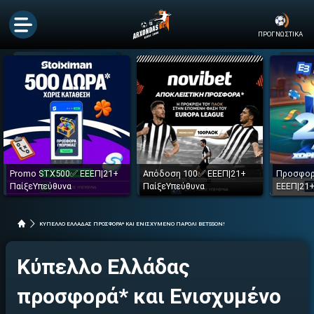
ΠΡΟΓΝΩΣΤΙΚΑ
Promo STX500✅ ΕΕΕΠ|21+
Απόδοση 100✅ ΕΕΕΠ|21+
Προσφορ
ΠαίξεΥπεύθυνα
ΠαίξεΥπεύθυνα
ΕΕΕΠ|21+
ΚΥΠΕΛΛΟ ΕΛΛΑΔΑΣ ΠΡΟΣΦΟΡΑ* ΚΑΙ ΕΝΙΣΧΥΜΕΝΟ ΠΑΡΟΛΙ BETSSON!
Κύπελλο Ελλάδας
προσφορά* και Ενισχυμένο