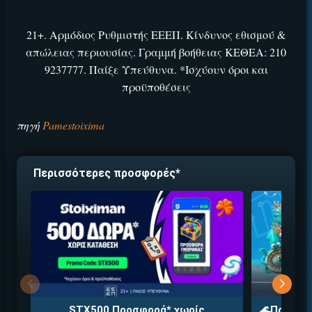
21+. Αρμόδιος Ρυθμιστής ΕΕΕΠ. Κίνδυνος εθισμού &
απώλειας περιουσίας. Γραμμή βοήθειας ΚΕΘΕΑ: 210
9237777. Παίξε Υπεύθυνα. *Ισχύουν όροι και
προϋποθέσεις
πηγή
Pamestoixima
ΕΓΚΡΙΣΗ ΑΠΟ ΑΡΧΟΝΤΑ ΕΓΚΡΙΣΗ ΑΠΟ ΑΡΧΟΝΤΑ
Βρέθηκε στοιχηματική με:
Περισσότερες προσφορές*
Εύκολη εγγραφή
Άμεση ταυτοποίηση
STX500 Προσφορά* χωρίς
🌊Προσφορ