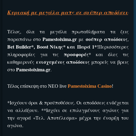
ΕΓΚΡΙΣΗ ΑΠΟ ΑΡΧΟΝΤΑ ΕΓΚΡΙΣΗ ΑΠΟ ΑΡΧΟΝΤΑ
Κυριακή με μεγάλα ματς σε σούπερ αποδόσεις σ
Τέλος, όλα τα μεγάλα πρωταθλήματα τα ζεις
Pamestoixima
.
gr
σούπερ αποδόσεις
παραπάνω στο
με
,
Bet
Builder
*,
Boost
Νίκης* και Παρά 1*
!Περισσότερες
προσφορές
πληροφορίες για τις
* και όλες τις
ενισχυμένες αποδόσεις
καθημερινές
μπορείς να βρεις
Pamestoixima
.
gr
στο
.
ΕΓΚΡΙΣΗ ΑΠΟ ΑΡΧΟΝΤΑ ΕΓΚΡΙΣΗ ΑΠΟ ΑΡΧΟΝΤΑ
Τέλος επίσκεψη στο ΝΕΟ live
Pamestoixima Casino
!
*Ισχύουν όροι & προϋποθέσεις. Οι αποδόσεις ενδέχεται
να αλλάξουν. **Ισχύει σε επιλεγμένους αγώνες για
την αγορά «Τελ. Αποτέλεσμα» μέχρι την έναρξη του
αγώνα.