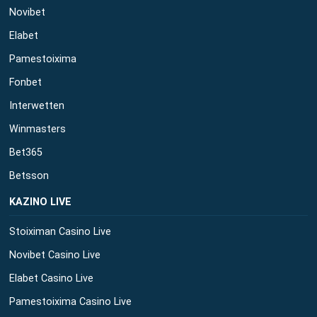
Novibet
Elabet
Pamestoixima
Fonbet
Interwetten
Winmasters
Bet365
Betsson
ΚΑΖΙΝΟ LIVE
Stoiximan Casino Live
Novibet Casino Live
Elabet Casino Live
Pamestoixima Casino Live