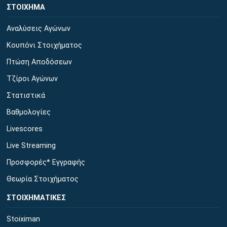
ΣΤΟΙΧΗΜΑ
Αναλύσεις Αγώνων
Κουπόνι Στοιχήματος
Πτώση Αποδόσεων
Τζίροι Αγώνων
Στατιστικά
Βαθμολογίες
Livescores
Live Streaming
Προσφορές* Εγγραφής
Θεωρία Στοιχήματος
ΣΤΟΙΧΗΜΑΤΙΚΕΣ
Stoiximan