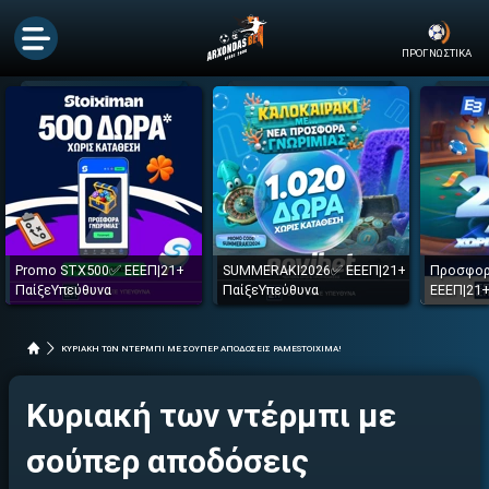
ΠΡΟΓΝΩΣΤΙΚΑ
Promo STX500✅ ΕΕΕΠ|21+
SUMMERAKI2026✅ ΕΕΕΠ|21+
Προσφορ
ΠαίξεΥπεύθυνα
ΠαίξεΥπεύθυνα
ΕΕΕΠ|21+
ΚΥΡΙΑΚΗ ΤΩΝ ΝΤΕΡΜΠΙ ΜΕ ΣΟΥΠΕΡ ΑΠΟΔΟΣΕΙΣ PAMESTOIXIMA!
Κυριακή των ντέρμπι με
σούπερ αποδόσεις