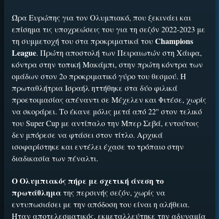
Ώρα Ευρώπης για τον Ολυμπιακό, που ξεκινάει και
επίσημα τις υποχρεώσεις του για τη σεζόν 2022-2023 με
Champions
τη συμμετοχή του στα προκριματικά του
League
. Πρώτη αποστολή των Πειραιωτών στη Χάιφα,
κόντρα στην τοπική Μακάμπι, στην πρώτη κόντρα των
ομάδων στον 2ο προκριματικό γύρο του θεσμού. Η
πρωταθλήτρια Ισραήλ ηττήθηκε στα δύο φιλικά
προετοιμασίας απέναντι σε Μέχελεν και Φιτέσε, χωρίς
να σκοράρει. Το έκανε μόλις μετά από 22'' στον τελικό
του Super Cup με αντίπαλο την Μπερ Σεβά, εντούτοις
δεν μπόρεσε να φτάσει στον τίτλο. Αρχικά
ισοφαρίστηκε και εντέλει έχασε το τρόπαιο στην
διαδικασία των πέναλτι.
Ο Ολυμπιακός πήρε με σχετική άνεση το
πρωτάθλημα
της περσινής σεζόν, χωρίς να
εντυπωσιάσει με την απόδοση του είναι η αλήθεια.
Ήταν αποτελεσματικός, εκμεταλλεύτηκε την αδυναμία