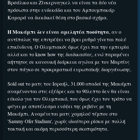
ΕΓΚΡΙΣΗ ΑΠΟ ΑΡΧΟΝΤΑ ΕΓΚΡΙΣΗ ΑΠΟ ΑΡΧΟΝΤΑ
Βρσάλικο και Ζίνκερναγκελ να είναι τα δύο νέα
πρόσωπα στην ενδεκάδα και τον Αμπουμπακάρ
Καμαρά να διεκδικεί θέση στο βασικό σχήμα.
Η Μακάμπι δεν είναι αμελητέα ποσότητα
, αν ο
αντίπαλος της επιτρέψει να βρει ρυθμό γίνεται πολύ
επικίνδυνη. Ο Ολυμπιακός όμως έχει πια την εμπειρία
αλλά και το know how της διαδικασίας, ενώ παραμένει
αήττητος σε κανονική διάρκεια αγώνα με τον Μαρτίνς
στον πάγκο σε προκριματικά ευρωπαϊκής διοργάνωσης.
Sold out το ματς του Ισραήλ, 31.000 οπαδοί της Μακάμπι
αναμένονται στις εξέδρες και το 90λεπτο δεν θα είναι
Βρέθηκε στοιχηματική με:
εύκολο για τον Ολυμπιακό, που όμως έχει τον τρόπο να
φύγει με αποτέλεσμα ενόψει της ρεβάνς με τη
Μακάμπι. Αναμένεται ματς χαμηλού τέμπου στο
'Sammy Ofer Stadium', χωρίς ιδιαίτερα ρίσκα με πολλή
τακτική και ακόμη περισσότερη σκοπιμότητα.