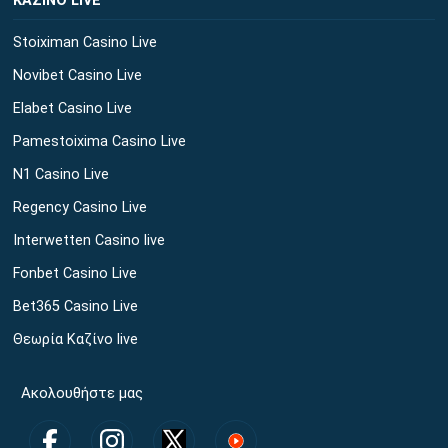
ΚΑΖΙΝΟ LIVE
Stoiximan Casino Live
Novibet Casino Live
Elabet Casino Live
Pamestoixima Casino Live
N1 Casino Live
Regency Casino Live
Interwetten Casino live
Fonbet Casino Live
Bet365 Casino Live
Θεωρία Καζίνο live
Ακολουθήστε μας