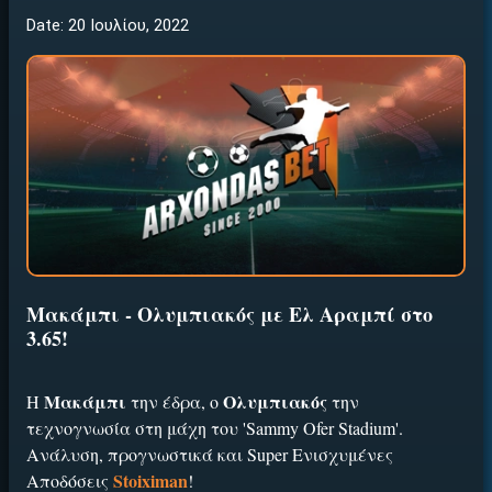
Date: 20 Ιουλίου, 2022
Μακάμπι - Ολυμπιακός με Ελ Αραμπί στο
3.65!
Μακάμπι
Ολυμπιακός
Η
την έδρα, ο
την
τεχνογνωσία στη μάχη του 'Sammy Ofer Stadium'.
Ανάλυση, προγνωστικά και Super Ενισχυμένες
Stoiximan
Αποδόσεις
!