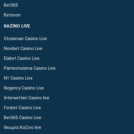
Bet365
Betsson
ΚΑΖΙΝΟ LIVE
Stoiximan Casino Live
Novibet Casino Live
Elabet Casino Live
Pamestoixima Casino Live
N1 Casino Live
Regency Casino Live
Interwetten Casino live
Fonbet Casino Live
Bet365 Casino Live
Θεωρία Καζίνο live