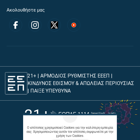
Ακολουθήστε μας
21+ | ΑΡΜΟΔΙΟΣ ΡΥΘΜΙΣΤΗΣ ΕΕΕΠ |
ΚΙΝΔΥΝΟΣ ΕΘΙΣΜΟΥ & ΑΠΩΛΕΙΑΣ ΠΕΡΙΟΥΣΙΑΣ
|
ΠΑΙΞΕ ΥΠΕΥΘΥΝΑ
21+
Ο ιστότοπος χρησιμοποιεί Cookies για την καλύτερη εμπειρία
σας. Χρησιμοποιώντας αυτόν τον ιστότοπο, συμφωνείτε με την
χρήση των Cookies.
Όροι χρήσης |
Πολιτική απορρήτου |