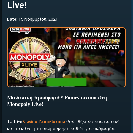
Live!
Date: 15 Νοεμβρίου, 2021
Μοναδική προσφορά* Pamestoixima στη
Monopoly Live!
Live
Casino Pamestoxima
To
συνηθίζει να πρωτοπορεί
και το κάνει μία ακόμα φορά, καθώς για ακόμα μία