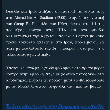
Ουαλία και Ιράν παίζουν ουσιαστικά τα ρέστα τους
στο 'Ahmad bin Ali Stadium' (12:00), στην 2η αγωνιστική
του Group B. Η ομάδα του Πέιτζ έμεινε στο 1-1 της
πρεμιέρας κόντρα στις ΗΠΑ και στο φινάλε
αντιμετωπίζει την Αγγλία. Επομένως ψάχνει με κάθε
τρόπο τρίποντο απέναντι στο Ιράν, προκειμένου να
πάει με ρεαλιστικές ελπίδες πρόκρισης στο ματς της
τελευταίας αγωνιστικής.
Υποτονική, άτολμη, σχεδόν φοβισμένη στο πρώτο μέρος
κόντρα στην Αμερική, πήγε με χάντικαπ ενός γκολ στα
αποδυτήρια. Έβγαλε αντίδραση μετά το 46', ισοφάρισε
με τον Μπέιλ λίγο πριν το φινάλε και πήρε τον βαθμό.
To Seri επέστρεψε στη Stoiximan με έπαθλο έ