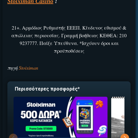
Stoiximan Casino
!
21+. Αρμόδιος Ρυθμιστής ΕΕΕΠ. Κίνδυνος εθισμού &
απώλειας περιουσίας. Γραμμή βοήθειας ΚΕΘΕΑ: 210
9237777. Παίξε Υπεύθυνα. *Ισχύουν όροι και
προϋποθέσεις
πηγή
Stoiximan
Περισσότερες προσφορές*