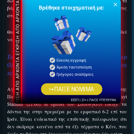
δώσει μαζί και την πρώτη θέση. Το Εκουαδόρ θα ρίξει το
βάρος στα μετόπισθεν, περιμένοντας να βρει τις
Βρέθηκε στοιχηματική με:
στιγμές του μπροστά.
ΕΓΚΡΙΣΗ ΑΠΟ ΑΡΧΟΝΤΑ ΕΓΚΡΙΣΗ ΑΠΟ ΑΡΧΟΝΤΑ
Θα δεχθεί πίεση από τους 'οράνιε' και δεν θα φοβηθεί
να επιστρατεύσει δυναμισμό
Το συνδυαστικό στοίχημα over 5,5 κόρνερ
Εύκολη εγγραφή
Ολλανδία & over 2,5 κάρτες Εκουαδόρ σε
Άμεση ταυτοποίηση
απόδοση 5.60 στο Bet Builder της Stoiximan.
Γρήγορες αναλήψεις
↪ΠΑΙΞΕ ΝΟΜΙΜΑ
Αγγλία και ΗΠΑ ολοκληρώνουν το πρόγραμμα της
Παρασκευής στη μεταξύ τους αναμέτρηση στο 'Al Bayt
ΕΕΕΠ | 21+ | ΠΑΙΞΕ ΥΠΕΥΘΥΝΑ
Stadium' (21:00). Η ομάδα του Σάουθγκεϊτ έδειξε τα
δόντια της στην πρεμιέρα με το εμφατικό 6-2 επί του
Ιράν. Είναι ενδεικτικό της επιθετικής πολυφωνίας ότι
δεν σκόραρε κανένα από τα έξι τέρματα ο Κέιν, που
έριξε το βάρος στη δημιουργία μοιράζοντας δύο ασίστ.