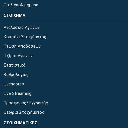
Γκολ γκολ σήμερα
ΣΤΟΙΧΗΜΑ
Αναλύσεις Αγώνων
Κουπόνι Στοιχήματος
Πτώση Αποδόσεων
Τζίροι Αγώνων
Στατιστικά
Βαθμολογίες
Livescores
Live Streaming
Προσφορές* Εγγραφής
Θεωρία Στοιχήματος
ΣΤΟΙΧΗΜΑΤΙΚΕΣ