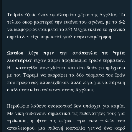
Το Ιράν έζησε έναν εφιάλτη στα χέρια της Αγγλίας. Το
τελικό σκορ μαρτυρά την εικόνα του αγώνα, με το 6-2
να διαμορφώνεται μετά το 35'! Μέχρι εκείνο το χρονικό
σημείο δεν είχε σημειωθεί γκολ στην αναμέτρηση.
Ωστόσο λίγο πριν την ανάπαυλα τα 'τρία
λιοντάρια'
είχαν πάρει προβάδισμα τριών τερμάτων.
Η... καταιγίδα συνεχίστηκε και στο δεύτερο ημίχρονο
με τον Ταρεμί να σκοράρει τα δύο τέρματα του Ιράν
που προφανώς αποδείχθηκαν πολύ λίγα για να πάρει η
ομάδα του κάτι απέναντι στους Άγγλους.
Περιθώριο λάθους ουσιαστικά δεν υπάρχει για καμία.
Με νίκη αυξάνουν σημαντικά τις πιθανότητες τους για
πρόκριση, η ήττα τις φέρνει προ των πυλών του
αποκλεισμού, μια πιθανή ισοπαλία γεννά ένα καρό