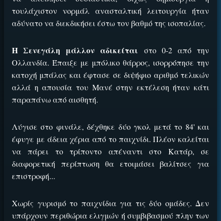
τουλάχιστον νορμάλ ανασταλτική λειτουργία ήταν
αδύνατο να διεκδικήσει έστω τον βαθμό της ισοπαλίας.
Η Σενεγάλη μάλλον αδικείται
στο 0-2 από την
Ολλανδία. Έπαιξε με μπόλικο θάρρος, ισορρόπησε την
κατοχή μπάλας και έφτασε σε διψήφιο αριθμό τελικών
αλλά η απουσία του Μανέ στην εκτέλεση ήταν κάτι
παραπάνω από αισθητή.
Λύγισε στο φινάλε, δέχθηκε δύο γκολ μετά το 84' και
έφυγε με άδεια χέρια από το παιχνίδι. Πλέον καλείται
να πάρει το τρίποντο απέναντι στο Κατάρ, σε
διαφορετική περίπτωση θα ετοιμάσει βαλίτσες για
επιστροφή...
Χωρίς γυρισμό το παιχνίδια για τις δύο ομάδες. Δεν
υπάρχουν περιθώρια ελιγμών ή συμβιβασμού πλην των