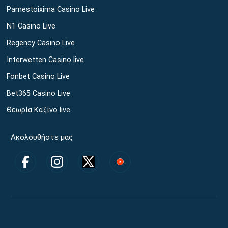
Pamestoixima Casino Live
N1 Casino Live
Regency Casino Live
Interwetten Casino live
Fonbet Casino Live
Bet365 Casino Live
Θεωρία Καζίνο live
Ακολουθήστε μας