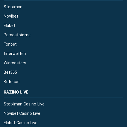
Stoiximan
Novibet
Elabet
Pamestoixima
Fonbet
Interwetten
Winmasters
Bet365
Betsson
ΚΑΖΙΝΟ LIVE
Stoiximan Casino Live
Novibet Casino Live
Elabet Casino Live