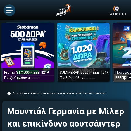
ΠΡΟΓΝΩΣΤΙΚΑ
Promo STX500✅ ΕΕΕΠ|21+
SUMMERAKI2026✅ ΕΕΕΠ|21+
Προσφορ
ΠαίξεΥπεύθυνα
ΠαίξεΥπεύθυνα
ΕΕΕΠ|21+
ΜΟΥΝΤΙΑΛ ΓΕΡΜΑΝΙΑ ΜΕ ΜΙΛΕΡ ΚΑΙ ΕΠΙΚΙΝΔΥΝΟ ΑΟΥΤΣΑΙΝΤΕΡ ΤΟ ΜΑΡΟΚΟ!
Μουντιάλ Γερμανία με Μίλερ
και επικίνδυνο αουτσάιντερ