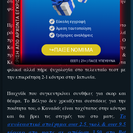
ΕΓΚΡΙΣΗ ΑΠΟ ΑΡΧΟΝΤΑ ΕΓΚΡΙΣΗ ΑΠΟ ΑΡΧΟΝΤΑ
στο Nations League και σίγουρα προβλημάτισαν στην
φιλική ήττα 1-2 από την Αίγυπτο.
Εύκολη εγγραφή
Πρόκειται όμως για ένα σύνολο γεμάτο λύσεις στο
Άμεση ταυτοποίηση
ρόστερ, με παίκτες που δεν συμμετέχουν απλά αλλά
Γρήγορες αναλήψεις
πρωταγωνιστούν στις κορυφαίες ευρωπαϊκές λίγκες. Ο
↪ΠΑΙΞΕ ΝΟΜΙΜΑ
Καναδάς γοήτευσε με την παρουσία του και την
πρωτιά στον προκριματικό όμιλο της Βόρειας &
Κεντρικής Αμερικής. Είχε μεταπτώσεις απόδοσης στα
ΕΕΕΠ | 21+ | ΠΑΙΞΕ ΥΠΕΥΘΥΝΑ
φιλικά αλλά πήρε ψυχολογία στο τελευταίο τεστ με
την επικράτηση 2-1 κόντρα στην Ιαπωνία.
Παιχνίδι που συγκεντρώνει συνθήκες για σκορ και
θέαμα. Το Βέλγιο δεν χρειάζεται συστάσεις για την
ποιότητα του, ο Καναδάς είναι ταχύτατος στην κόντρα
Το
και θα βρει τις στιγμές του στο ματς.
συνδυαστικό στοίχημα over 2,5 γκολ & over 9,5
κόρνερ στο ματς σε απόδοση 3.50 στο Bet