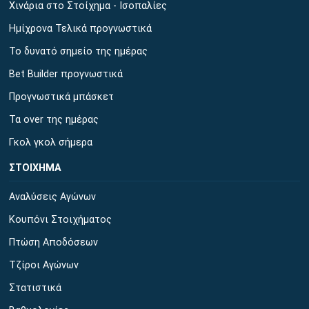
Χινάρια στο Στοίχημα - Ισοπαλίες
Ημίχρονα Τελικά προγνωστικά
Το δυνατό σημείο της ημέρας
Bet Builder προγνωστικά
Προγνωστικά μπάσκετ
Τα over της ημέρας
Γκολ γκολ σήμερα
ΣΤΟΙΧΗΜΑ
Αναλύσεις Αγώνων
Κουπόνι Στοιχήματος
Πτώση Αποδόσεων
Τζίροι Αγώνων
Στατιστικά