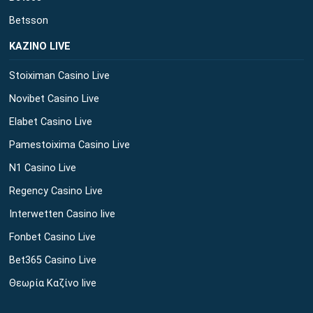
Betsson
ΚΑΖΙΝΟ LIVE
Stoiximan Casino Live
Novibet Casino Live
Elabet Casino Live
Pamestoixima Casino Live
N1 Casino Live
Regency Casino Live
Interwetten Casino live
Fonbet Casino Live
Bet365 Casino Live
Θεωρία Καζίνο live