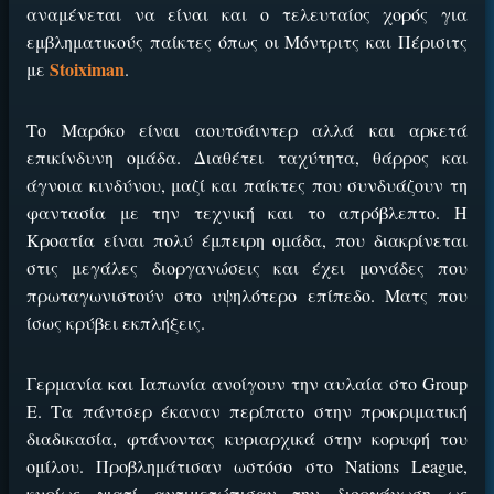
αναμένεται να είναι και ο τελευταίος χορός για
εμβληματικούς παίκτες όπως οι Μόντριτς και Πέρισιτς
Stoiximan
με
.
Το Μαρόκο είναι αουτσάιντερ αλλά και αρκετά
επικίνδυνη ομάδα. Διαθέτει ταχύτητα, θάρρος και
άγνοια κινδύνου, μαζί και παίκτες που συνδυάζουν τη
φαντασία με την τεχνική και το απρόβλεπτο. Η
Κροατία είναι πολύ έμπειρη ομάδα, που διακρίνεται
στις μεγάλες διοργανώσεις και έχει μονάδες που
πρωταγωνιστούν στο υψηλότερο επίπεδο. Ματς που
ίσως κρύβει εκπλήξεις.
Γερμανία και Ιαπωνία ανοίγουν την αυλαία στο Group
E. Τα πάντσερ έκαναν περίπατο στην προκριματική
διαδικασία, φτάνοντας κυριαρχικά στην κορυφή του
ομίλου. Προβλημάτισαν ωστόσο στο Nations League,
κυρίως γιατί αντιμετώπισαν την διοργάνωση ως