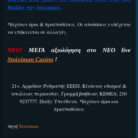
Builder της Stoiximan.
*Ισχύουν όροι & προϋποθέσεις. Οι αποδόσεις ενδέχεται
να υπόκεινται σε αλλαγές.
ΝΕΟ!
ΜΕΓΑ αξιολόγηση στο ΝΕΟ live
Stoiximan Casino
!
21+. Αρμόδιος Ρυθμιστής ΕΕΕΠ. Κίνδυνος εθισμού &
απώλειας περιουσίας. Γραμμή βοήθειας ΚΕΘΕΑ: 210
9237777. Παίξε Υπεύθυνα. *Ισχύουν όροι και
προϋποθέσεις
πηγή
Stoiximan