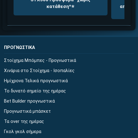
Γρήγορες αναλήψεις
κατάθεση*⭐
αποδόσε
↪ΠΑΙΞΕ ΝΟΜΙΜΑ
ΕΕΕΠ | 21+ | ΠΑΙΞΕ ΥΠΕΥΘΥΝΑ
ΠΡΟΓΝΩΣΤΙΚΑ
Στοίχημα Μπόμπες - Προγνωστικά
Χινάρια στο Στοίχημα - Ισοπαλίες
Ημίχρονα Τελικά προγνωστικά
Το δυνατό σημείο της ημέρας
Bet Builder προγνωστικά
Προγνωστικά μπάσκετ
Τα over της ημέρας
Γκολ γκολ σήμερα