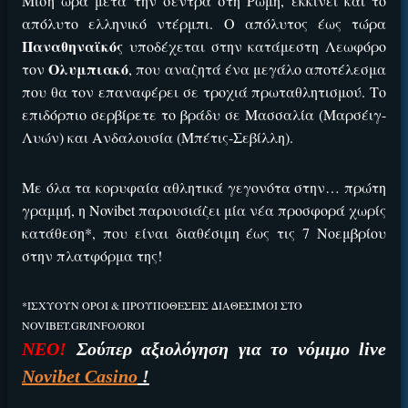
ΕΓΚΡΙΣΗ ΑΠΟ ΑΡΧΟΝΤΑ ΕΓΚΡΙΣΗ ΑΠΟ ΑΡΧΟΝΤΑ
Μισή ώρα μετά την σέντρα στη Ρώμη, εκκινεί και το
απόλυτο ελληνικό ντέρμπι. Ο απόλυτος έως τώρα
Παναθηναϊκός
υποδέχεται στην κατάμεστη Λεωφόρο
Ολυμπιακό
τον
, που αναζητά ένα μεγάλο αποτέλεσμα
που θα τον επαναφέρει σε τροχιά πρωταθλητισμού. Το
επιδόρπιο σερβίρετε το βράδυ σε Μασσαλία (Μαρσέιγ-
Λυών) και Ανδαλουσία (Μπέτις-Σεβίλλη).
Με όλα τα κορυφαία αθλητικά γεγονότα στην… πρώτη
γραμμή, η Novibet παρουσιάζει μία νέα προσφορά χωρίς
κατάθεση*, που είναι διαθέσιμη έως τις 7 Νοεμβρίου
ΕΓΚΡΙΣΗ ΑΠΟ ΑΡΧΟΝΤΑ ΕΓΚΡΙΣΗ ΑΠΟ ΑΡΧΟΝΤΑ
στην πλατφόρμα της!
*ΙΣΧΥΟΥΝ ΟΡΟΙ & ΠΡΟΫΠΟΘΕΣΕΙΣ ΔΙΑΘΕΣΙΜΟΙ ΣΤΟ
NOVIBET.GR/INFO/OROI
ΝΕΟ!
Σούπερ αξιολόγηση για το νόμιμο live
Novibet Casino
!