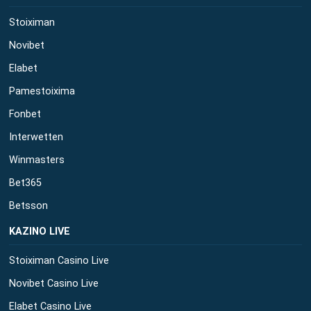
Stoiximan
Novibet
Elabet
Pamestoixima
Fonbet
Interwetten
Winmasters
Bet365
Betsson
ΚΑΖΙΝΟ LIVE
Stoiximan Casino Live
Novibet Casino Live
Elabet Casino Live