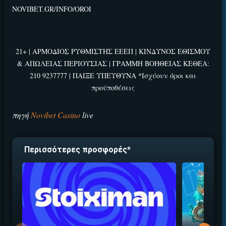
Άμεση ταυτοποίηση
NOVIBET.GR/INFO/OROI
Γρήγορες αναλήψεις
↪ΠΑΙΞΕ ΝΟΜΙΜΑ
21+ | ΑΡΜΟΔΙΟΣ ΡΥΘΜΙΣΤΗΣ ΕΕΕΠ | ΚΙΝΔΥΝΟΣ ΕΘΙΣΜΟΥ
ΕΕΕΠ | 21+ | ΠΑΙΞΕ ΥΠΕΥΘΥΝΑ
& ΑΠΩΛΕΙΑΣ ΠΕΡΙΟΥΣΙΑΣ | ΓΡΑΜΜΗ ΒΟΗΘΕΙΑΣ ΚΕΘΕΑ:
210 9237777 | ΠΑΙΞΕ ΥΠΕΥΘΥΝΑ *Ισχύουν όροι και
προϋποθέσεις
πηγή
Novibet Casino
live
Περισσότερες προσφορές*