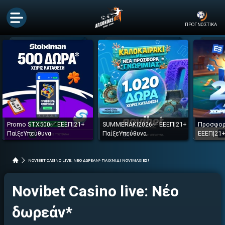
ΠΡΟΓΝΩΣΤΙΚΑ
Promo STX500✅ ΕΕΕΠ|21+
SUMMERAKI2026✅ ΕΕΕΠ|21+
Προσφορ
ΠαίξεΥπεύθυνα
ΠαίξεΥπεύθυνα
ΕΕΕΠ|21+
NOVIBET CASINO LIVE: ΝΕΟ ΔΩΡΕΑΝ* ΠΑΙΧΝΙΔΙ NOVIΜΑΧΙΕΣ!
Novibet Casino live: Νέο
δωρεάν*