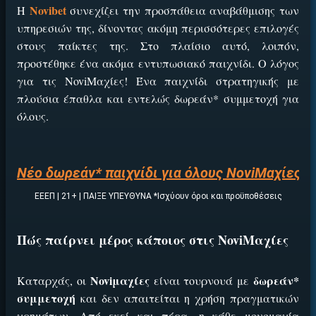
Novibet
H
συνεχίζει την προσπάθεια αναβάθμισης των
υπηρεσιών της, δίνοντας ακόμη περισσότερες επιλογές
στους παίκτες της. Στο πλαίσιο αυτό, λοιπόν,
προστέθηκε ένα ακόμα εντυπωσιακό παιχνίδι. Ο λόγος
για τις
Novi
Μαχίες! Ένα παιχνίδι στρατηγικής με
πλούσια έπαθλα και εντελώς δωρεάν* συμμετοχή για
όλους.
Νέο δωρεάν* παιχνίδι για όλους NoviΜαχίες (
ΕΕΕΠ | 21+ | ΠΑΙΞΕ ΥΠΕΥΘΥΝΑ *Ισχύουν όροι και προϋποθέσεις
Πώς παίρνει μέρος κάποιος στις
Novi
Μαχίες
Noviμαχίες
δωρεάν*
Καταρχάς, οι
είναι τουρνουά με
συμμετοχή
και δεν απαιτείται η χρήση πραγματικών
χρημάτων. Από εκεί και πέρα, η κάθε μονομαχία