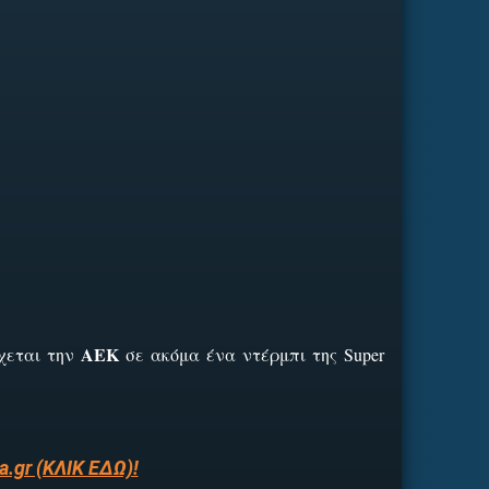
ΑΕΚ
χεται την
σε ακόμα ένα ντέρμπι της
Super
.gr (ΚΛΙΚ ΕΔΩ)!