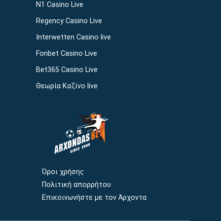
N1 Casino Live
Regency Casino Live
Interwetten Casino live
Fonbet Casino Live
Bet365 Casino Live
Θεωρία Καζίνο live
Όροι χρήσης
Πολιτική απορρήτου
Επικοινωνήστε με τον Άρχοντα
κε στοιχηματική με: