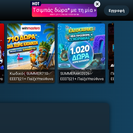
Τσιμπάς δώρα* με τη μία »
Εγγραφή
ΕΕΕΠ | 21+ | ΠΑΙΞΕ ΥΠΕΥΘΥΝΑ
Κωδικός SUMMER710✅
SUMMERAKI2026✅
Πήρε παράτ
να
ΕΕΕΠ|21+ ΠαίξεΥπεύθυνα
ΕΕΕΠ|21+ ΠαίξεΥπεύθυνα
ΕΕΕΠ|21+Παί