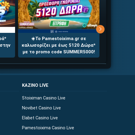
ρά*
☀️To Pamestoixima.gr σε
🎁SUPER 
 στην
καλωσορίζει με έως 5120 Δώρα*
ΚΑΤΑΘΕΣΗ
με το promo code SUMMER5000!
ΚΑΖΙΝΟ LIVE
Stoiximan Casino Live
Novibet Casino Live
Elabet Casino Live
Pamestoixima Casino Live