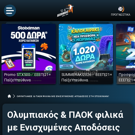
ΠΡΟΓΝΩΣΤΙΚΑ
Promo STX500✅ ΕΕΕΠ|21+
SUMMERAKI2026✅ ΕΕΕΠ|21+
Προσφορ
ΠαίξεΥπεύθυνα
ΠαίξεΥπεύθυνα
ΕΕΕΠ|21+
ΟΛΥΜΠΙΑΚΟΣ & ΠΑΟΚ ΦΙΛΙΚΑ ΜΕ ΕΝΙΣΧΥΜΕΝΕΣ ΑΠΟΔΟΣΕΙΣ ΣΤΗ STOIXIMAN!
Ολυμπιακός & ΠΑΟΚ φιλικά
με Ενισχυμένες Αποδόσεις