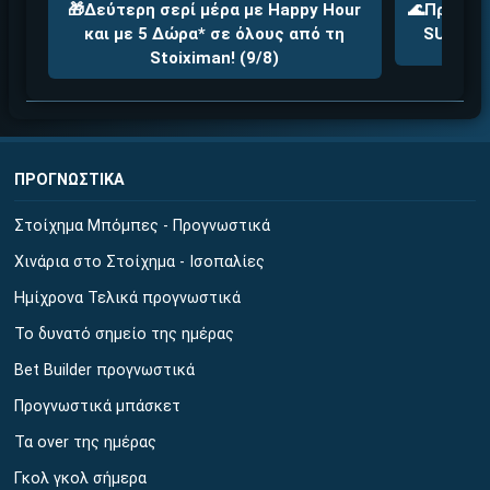
🎁Δεύτερη σερί μέρα με Happy Hour
🌊Προσφορ
Γρήγορες αναλήψεις
και με 5 Δώρα* σε όλους από τη
SUMMERA
Stoiximan! (9/8)
↪ΠΑΙΞΕ ΝΟΜΙΜΑ
ΕΕΕΠ | 21+ | ΠΑΙΞΕ ΥΠΕΥΘΥΝΑ
ΠΡΟΓΝΩΣΤΙΚΑ
Στοίχημα Μπόμπες - Προγνωστικά
Χινάρια στο Στοίχημα - Ισοπαλίες
Ημίχρονα Τελικά προγνωστικά
Το δυνατό σημείο της ημέρας
Bet Builder προγνωστικά
Προγνωστικά μπάσκετ
Τα over της ημέρας
Γκολ γκολ σήμερα