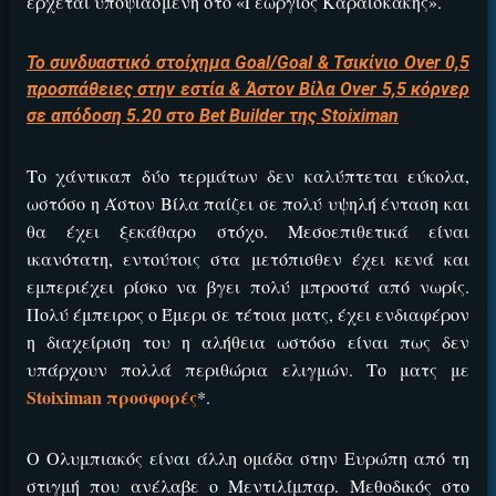
ΕΓΚΡΙΣΗ ΑΠΟ ΑΡΧΟΝΤΑ ΕΓΚΡΙΣΗ ΑΠΟ ΑΡΧΟΝΤΑ
έρχεται υποψιασμένη στο «Γεώργιος Καραϊσκάκης».
Το συνδυαστικό στοίχημα Goal/Goal & Τσικίνιο Over 0,5
προσπάθειες στην εστία & Άστον Βίλα Over 5,5 κόρνερ
σε απόδοση 5.20 στο Bet Builder της Stoiximan
Το χάντικαπ δύο τερμάτων δεν καλύπτεται εύκολα,
ωστόσο η Άστον Βίλα παίζει σε πολύ υψηλή ένταση και
θα έχει ξεκάθαρο στόχο. Μεσοεπιθετικά είναι
ικανότατη, εντούτοις στα μετόπισθεν έχει κενά και
εμπεριέχει ρίσκο να βγει πολύ μπροστά από νωρίς.
ΕΓΚΡΙΣΗ ΑΠΟ ΑΡΧΟΝΤΑ ΕΓΚΡΙΣΗ ΑΠΟ ΑΡΧΟΝΤΑ
Πολύ έμπειρος ο Έμερι σε τέτοια ματς, έχει ενδιαφέρον
η διαχείριση του η αλήθεια ωστόσο είναι πως δεν
υπάρχουν πολλά περιθώρια ελιγμών. Το ματς με
Stoiximan προσφορές
*.
Ο Ολυμπιακός είναι άλλη ομάδα στην Ευρώπη από τη
στιγμή που ανέλαβε ο Μεντιλίμπαρ. Μεθοδικός στο