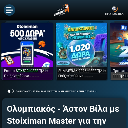
ΠΡΟΓΝΩΣΤΙΚΑ
Promo STX500✅ ΕΕΕΠ|21+
SUMMERAKI2026✅ ΕΕΕΠ|21+
Προσφορ
ΠαίξεΥπεύθυνα
ΠαίξεΥπεύθυνα
ΕΕΕΠ|21+
ΟΛΥΜΠΙΑΚΟΣ - ΑΣΤΟΝ ΒΙΛΑ ΜΕ STOIXIMAN MASTER ΓΙΑ ΤΗΝ ΠΡΟΚΡΙΣΗ!
Ολυμπιακός - Άστον Βίλα με
Stoiximan Master για την