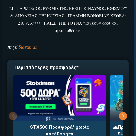
21+ | ΑΡΜΟΔΙΟΣ ΡΥΘΜΙΣΤΗΣ ΕΕΕΠ | ΚΙΝΔΥΝΟΣ ΕΘΙΣΜΟΥ
↪ΠΑΙΞΕ ΝΟΜΙΜΑ
& ΑΠΩΛΕΙΑΣ ΠΕΡΙΟΥΣΙΑΣ | ΓΡΑΜΜΗ ΒΟΗΘΕΙΑΣ ΚΕΘΕΑ:
210 9237777 | ΠΑΙΞΕ ΥΠΕΥΘΥΝΑ *Ισχύουν όροι και
ΕΕΕΠ | 21+ | ΠΑΙΞΕ ΥΠΕΥΘΥΝΑ
προϋποθέσεις
πηγή
Stoiximan
Περισσότερες προσφορές*
STX500 Προσφορά* χωρίς
🌊Προσφορ
κατάθεση*⭐
SUMMERA