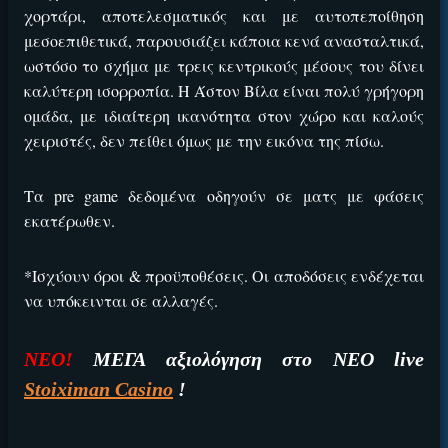
χορτάρι, αποτελεσματικός και με αυτοπεποίθηση
μεσοεπιθετικά, παρουσιάζει κάποια κενά ανασταλτικά,
ωστόσο το σχήμα με τρεις κεντρικούς μέσους του δίνει
καλύτερη ισορροπία. Η Άστον Βίλα είναι πολύ γρήγορη
ομάδα, με ιδιαίτερη ικανότητα στον χώρο και καλούς
χειριστές, δεν πείθει όμως με την εικόνα της πίσω.
Τα pre game δεδομένα οδηγούν σε ματς με φάσεις
ΕΓΚΡΙΣΗ ΑΠΟ ΑΡΧΟΝΤΑ ΕΓΚΡΙΣΗ ΑΠΟ ΑΡΧΟΝΤΑ
Βρέθηκε στοιχηματική με:
εκατέρωθεν.
*Ισχύουν όροι & προϋποθέσεις. Οι αποδόσεις ενδέχεται
να υπόκεινται σε αλλαγές.
ΝΕΟ!
ΜΕΓΑ αξιολόγηση στο ΝΕΟ live
Stoiximan Casino
!
Εύκολη εγγραφή
Άμεση ταυτοποίηση
Γρήγορες αναλήψεις