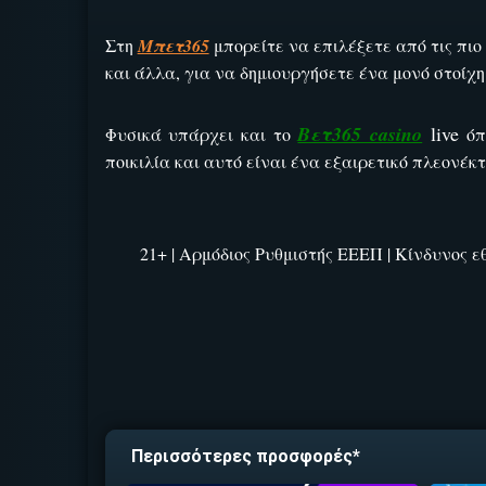
Στη
Μπετ365
μπορείτε να επιλέξετε από τις πιο
και άλλα, για να δημιουργήσετε ένα μονό στοίχη
Βετ365 casino
live
Φυσικά υπάρχει και το
όπο
ποικιλία και αυτό είναι ένα εξαιρετικό πλεονέ
21+ | Αρμόδιος Ρυθμιστής ΕΕΕΠ | Κίνδυνος ε
Περισσότερες προσφορές*