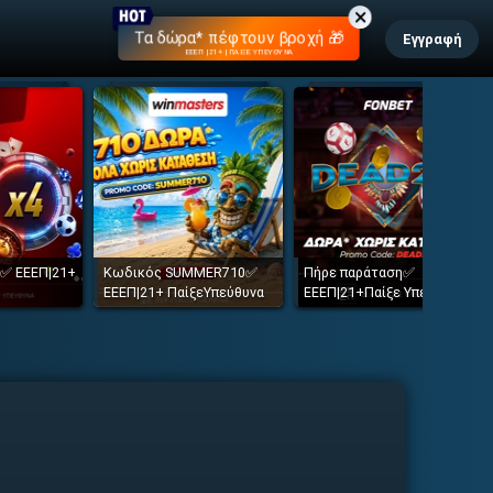
Τα δώρα* πέφτουν βροχή 🎁
Εγγραφή
ΕΕΕΠ | 21+ | ΠΑΙΞΕ ΥΠΕΥΘΥΝΑ
*✅ ΕΕΕΠ|21+
Κωδικός SUMMER710✅
Πήρε παράταση✅
ΕΕΕΠ|21+ ΠαίξεΥπεύθυνα
ΕΕΕΠ|21+Παίξε Υπεύθυνα