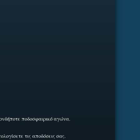
ιονδήποτε ποδοσφαιρικό αγώνα.
ολογίσετε τις αποδόσεις σας.