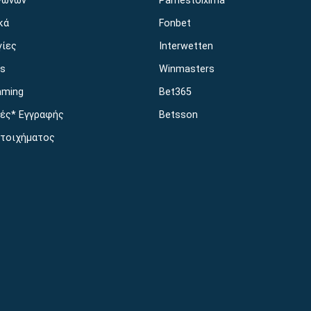
γώνων
Pamestoixima
κά
Fonbet
γίες
Interwetten
es
Winmasters
aming
Bet365
ές* Εγγραφής
Betsson
Στοιχήματος