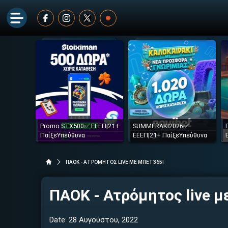
Promo STX500✅ ΕΕΕΠ|21+
SUMMERAKI2026✅
ΠαίξεΥπεύθυνα
ΕΕΕΠ|21+ ΠαίξεΥπεύθυνα
ΠΑΟΚ - ΑΤΡΟΜΗΤΟΣ LIVE ΜΕ ΜΠΕΤ365!
ΠΑΟΚ - Ατρόμητος live μ
Date: 28 Αυγούστου, 2022