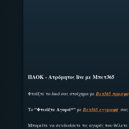
ΠΑΟΚ - Ατρόμητος live με Μπετ365
Φτιάξτε το δικό σας στοίχημα με
Βετ365 προσφο
"Φτιάξτε Αγορά*"
Το
με
Βετ365 εγγραφή
σας 
Μπορείτε να συνδυάσετε τις αγορές που θέλετε