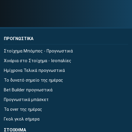
ΠΡΟΓΝΩΣΤΙΚΑ
Στοίχημα Μπόμπες - Προγνωστικά
Χινάρια στο Στοίχημα - Ισοπαλίες
Ημίχρονα Τελικά προγνωστικά
Το δυνατό σημείο της ημέρας
Bet Builder προγνωστικά
Προγνωστικά μπάσκετ
Τα over της ημέρας
Γκολ γκολ σήμερα
ΣΤΟΙΧΗΜΑ