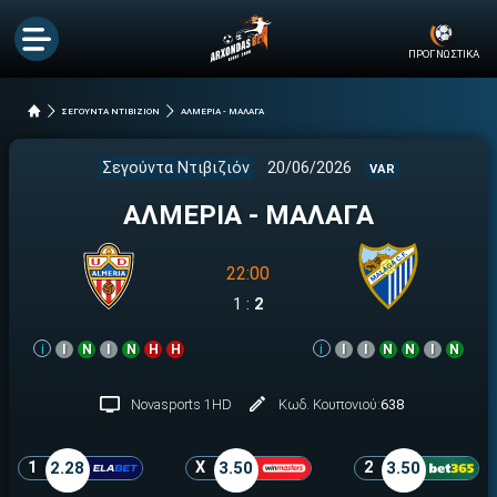
ΠΡΟΓΝΩΣΤΙΚΑ
ΣΕΓΟΥΝΤΑ ΝΤΙΒΙΖΙΟΝ
ΑΛΜΕΡΙΑ - ΜΑΛΑΓΑ
Σεγούντα Ντιβιζιόν
20/06/2026
VAR
ΑΛΜΕΡΙΑ - ΜΑΛΑΓΑ
22:00
1
:
2
i
Ι
Ν
Ι
Ν
Η
Η
i
Ι
Ι
Ν
Ν
Ι
Ν
Novasports 1HD
Κωδ. Κουπονιού:
638
1
2.28
X
3.50
2
3.50