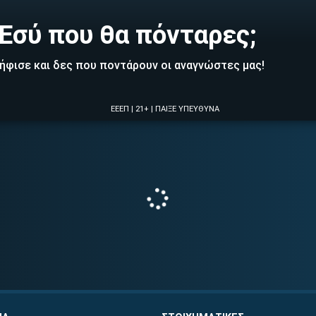
Εσύ που θα πόνταρες;
ήφισε και δες που ποντάρουν οι αναγνώστες μας!
ΕΕΕΠ | 21+ | ΠΑΙΞΕ ΥΠΕΥΘΥΝΑ