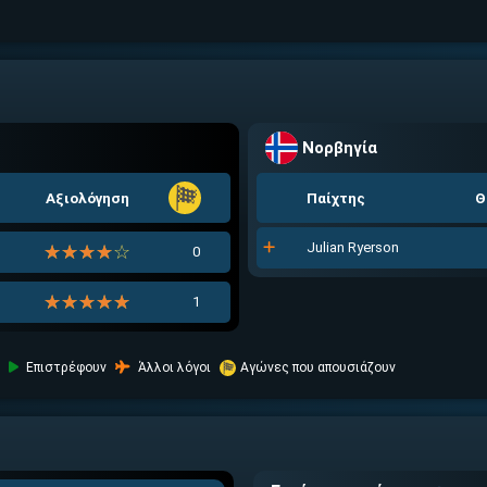
Νορβηγία
Αξιολόγηση
Παίχτης
Θ
Julian Ryerson
☆☆☆☆☆
★★★★★
0
☆☆☆☆☆
★★★★★
1
Επιστρέφουν
Άλλοι λόγοι
Αγώνες που απουσιάζουν