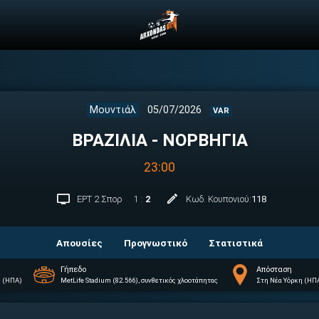
Μουντιάλ
05/07/2026
VAR
ΒΡΑΖΙΛΙΑ - ΝΟΡΒΗΓΙΑ
23:00
ΕΡΤ 2 Σπορ
1
:
2
Κωδ. Κουπονιού:
118
Απουσίες
Προγνωστικό
Στατιστικά
Γήπεδο
Απόσταση
θ (ΗΠΑ)
MetLife Stadium (82.566), συνθετικός χλοοτάπητας
Στη Νέα Υόρκη (ΗΠ