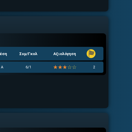
έση
Συμ/Γκολ
Αξιολόγηση
☆☆☆☆☆
★★★★★
Α
6/1
2