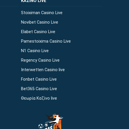
ΚΑΖΙΝΟ LIVE
Stoiximan Casino Live
Novibet Casino Live
Elabet Casino Live
Pamestoixima Casino Live
N1 Casino Live
Regency Casino Live
Interwetten Casino live
Fonbet Casino Live
Bet365 Casino Live
Θεωρία Καζίνο live