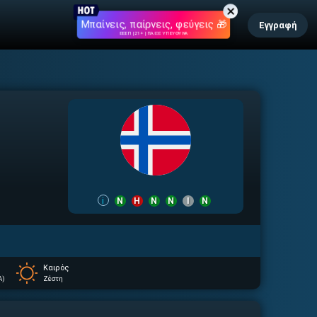
Μπαίνεις, παίρνεις, φεύγεις 🎁
Εγγραφή
ΕΕΕΠ | 21+ | ΠΑΙΞΕ ΥΠΕΥΘΥΝΑ
i
Ν
Η
Ν
Ν
Ι
Ν
Καιρός
Α)
Ζέστη