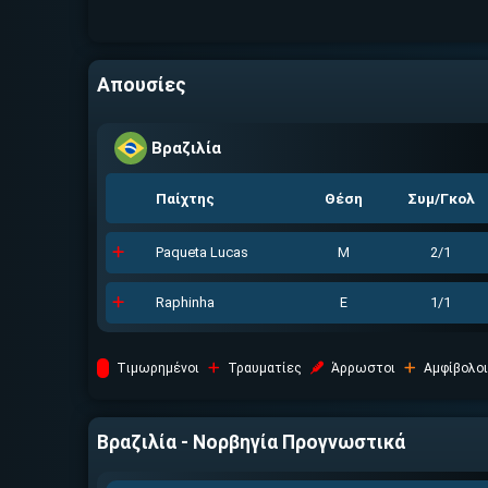
Απουσίες
Βραζιλία
Παίχτης
Θέση
Συμ/Γκολ
Paqueta Lucas
Μ
2/1
Raphinha
Ε
1/1
Tιμωρημένοι
Τραυματίες
Άρρωστοι
Αμφίβολοι
Βραζιλία - Νορβηγία
Προγνωστικά