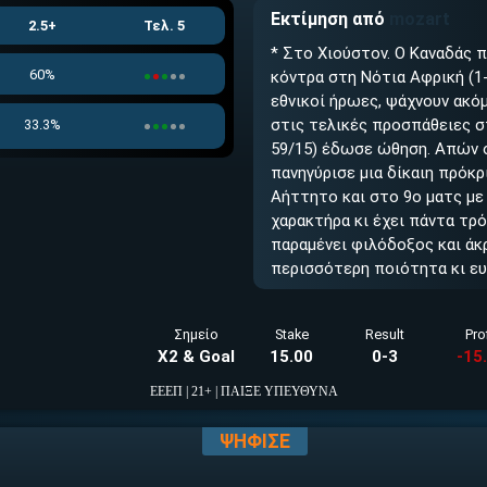
Εκτίμηση από
mozart
2.5+
Τελ. 5
* Στο Χιούστον. Ο Καναδάς π
60%
κόντρα στη Νότια Αφρική (1-
εθνικοί ήρωες, ψάχνουν ακό
στις τελικές προσπάθειες σ
33.3%
59/15) έδωσε ώθηση. Απών ο 
πανηγύρισε μια δίκαιη πρόκρι
Αήττητο και στο 9ο ματς με
χαρακτήρα κι έχει πάντα τρ
παραμένει φιλόδοξος και άκ
περισσότερη ποιότητα κι ευ
Σημείο
Stake
Result
Prof
Χ2 & Goal
15.00
0-3
-15
ΕΕΕΠ | 21+ | ΠΑΙΞΕ ΥΠΕΥΘΥΝΑ
ΨΗΦΙΣΕ