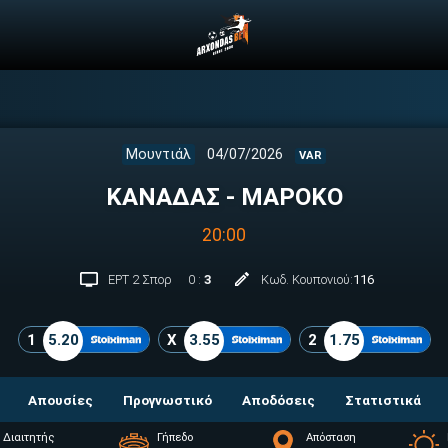
Μουντιάλ
04/07/2026
VAR
ΚΑΝΑΔΑΣ - ΜΑΡΟΚΟ
20:00
ΕΡΤ 2 Σπορ
0
:
3
Κωδ. Κουπονιού:
116
1
5.20
X
3.55
2
1.75
Απουσίες
Προγνωστικό
Αποδόσεις
Στατιστικά
Διαιτητής
Γήπεδο
Απόσταση