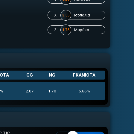
X
3.55
Ισοπαλία
2
1.75
Μαρόκο
ΙΟΤΑ
GG
NG
ΓΚΑΝΙΟΤΑ
1%
2.07
1.70
6.66%
 τις