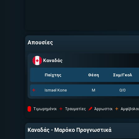
Απουσίες
Καναδάς
Παίχτης
Θέση
Συμ/Γκολ
Ismael Kone
Μ
0/0
Tιμωρημένοι
Τραυματίες
Άρρωστοι
Αμφίβολοι
Καναδάς - Μαρόκο
Προγνωστικά