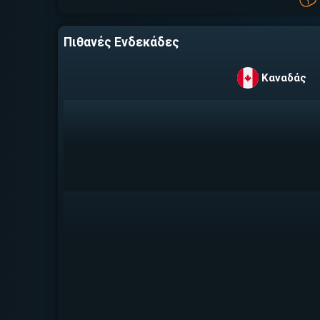
Πιθανές Ενδεκάδες
Καναδάς