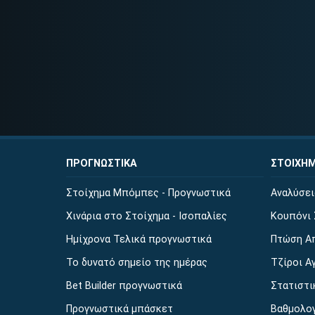
ΠΡΟΓΝΩΣΤΙΚΑ
ΣΤΟΙΧΗ
Στοίχημα Μπόμπες - Προγνωστικά
Αναλύσε
Χινάρια στο Στοίχημα - Ισοπαλίες
Κουπόνι 
Ημίχρονα Τελικά προγνωστικά
Πτώση Α
Το δυνατό σημείο της ημέρας
Τζίροι Α
Bet Builder προγνωστικά
Στατιστι
Προγνωστικά μπάσκετ
Βαθμολο