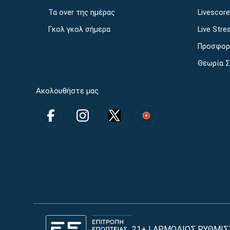
Τα over της ημέρας
Livescor
Γκολ γκολ σήμερα
Live Stre
Προσφορ
Θεωρία 
Ακολουθήστε μας
21+ | ΑΡΜΟΔΙΟΣ ΡΥΘΜΙΣ