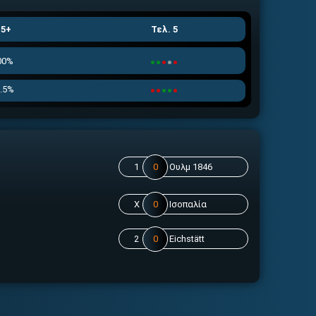
.5+
Τελ. 5
00%
2.5%
1
0
Ουλμ 1846
X
0
Ισοπαλία
2
0
Eichstätt