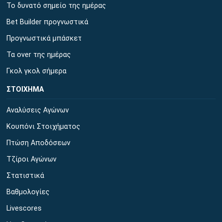
Το δυνατό σημείο της ημέρας
Bet Builder προγνωστικά
Προγνωστικά μπάσκετ
Τα over της ημέρας
Γκολ γκολ σήμερα
ΣΤΟΙΧΗΜΑ
Αναλύσεις Αγώνων
Κουπόνι Στοιχήματος
Πτώση Αποδόσεων
Τζίροι Αγώνων
Στατιστικά
Βαθμολογίες
Livescores