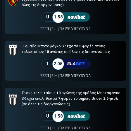
όλες τις διοργανώσεις).
U
1.58
ΕΕΕΠ | 21+ | ΠΑΙΞΕ ΥΠΕΥΘΥΝΑ
Η ομάδα Μποταφόγκο SP
έχασε 5
φορές στους
τελευταίους
10
αγώνες σε όλες τις διοργανώσεις.
1
2.05
ΕΕΕΠ | 21+ | ΠΑΙΞΕ ΥΠΕΥΘΥΝΑ
Στους τελευταίους
10
αγώνες της ομάδας Μποταφόγκο
SP, έχει επαληθευτεί
7
φορές το σημείο
Under 2.5 γκολ
(σε όλες τις διοργανώσεις).
U
1.58
ΕΕΕΠ | 21+ | ΠΑΙΞΕ ΥΠΕΥΘΥΝΑ