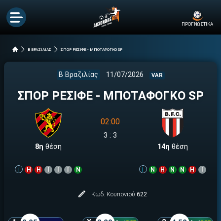
ΠΡΟΓΝΩΣΤΙΚΑ
Β ΒΡΑΖΙΛΙΑΣ
ΣΠΟΡ ΡΕΣΙΦΕ - ΜΠΟΤΑΦΟΓΚΟ SP
Β Βραζιλίας
11/07/2026
VAR
ΣΠΟΡ ΡΕΣΙΦΕ - ΜΠΟΤΑΦΟΓΚΟ SP
02:00
3
:
3
8η
θέση
14η
θέση
i
Η
Η
Ι
Ι
Ι
Ν
i
Ν
Η
Ν
Ν
Η
Ι
Κωδ. Κουπονιού:
622