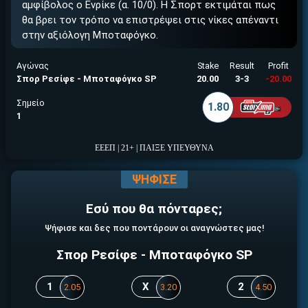
αμφίβολος ο Ενρίκε (α. 10/0). Η Σπορτ εκτιμάται πως
θα βρει τον τρόπο να επιστρέψει στις νίκες απέναντι
στην αξιόλογη Μποταφόγκο.
Αγώνας
Stake
Result
Profit
Σπορ Ρεσίφε - Μποταφόγκο SP
20.00
3-3
-20.00
Σημείο
1.80
1
ΕΕΕΠ | 21+ | ΠΑΙΞΕ ΥΠΕΥΘΥΝΑ
ΕΓΚΡΙΣΗ ΑΠΟ ΑΡΧΟΝΤΑ ΕΓΚΡΙΣΗ ΑΠΟ ΑΡΧΟΝΤΑ
ΨΗΦΙΣΕ
Εσύ που θα πόνταρες;
Ψήφισε και δες που ποντάρουν οι αναγνώστες μας!
Σπορ Ρεσίφε - Μποταφόγκο SP
1
X
2
2.05
3.20
4.50