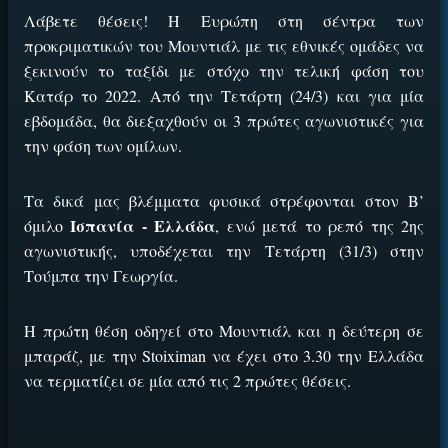
Λάβετε θέσεις! Η Ευρώπη στη σέντρα των
προκριματικών του Μουντιάλ με τις εθνικές ομάδες να
ξεκινούν το ταξίδι με στόχο την τελική φάση του
Κατάρ το 2022. Από την Τετάρτη (24/3) και για μία
εβδομάδα, θα διεξαχθούν οι 3 πρώτες αγωνιστικές για
την φάση των ομίλων.
Τα δικά μας βλέμματα φυσικά στρέφονται στον Β’
Ισπανία - Ελλάδα
όμιλο
, ενώ μετά το ρεπό της 2ης
αγωνιστικής, υποδέχεται την Τετάρτη (31/3) στην
Τούμπα την Γεωργία.
Η πρώτη θέση οδηγεί στο Μουντιάλ και η δεύτερη σε
μπαράζ, με την Stoiximan να έχει στο 3.30 την Ελλάδα
να τερματίζει σε μία από τις 2 πρώτες θέσεις.