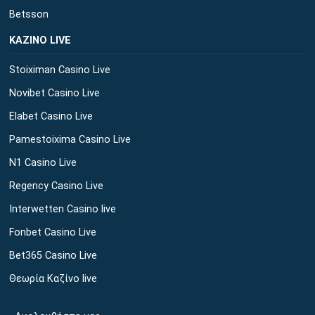
Betsson
ΚΑΖΙΝΟ LIVE
Stoiximan Casino Live
Novibet Casino Live
Elabet Casino Live
Pamestoixima Casino Live
N1 Casino Live
Regency Casino Live
Interwetten Casino live
Fonbet Casino Live
Bet365 Casino Live
Θεωρία Καζίνο live