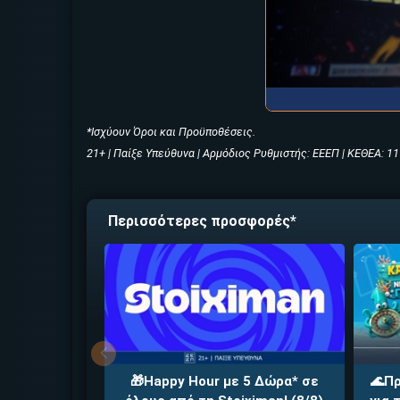
*Iσχύουν Όροι και Προϋποθέσεις.
21+ | Παίξε Υπεύθυνα | Αρμόδιος Ρυθμιστής: ΕΕΕΠ | ΚΕΘΕΑ: 11
Περισσότερες προσφορές*
🎁Happy Hour με 5 Δώρα* σε
🌊Π