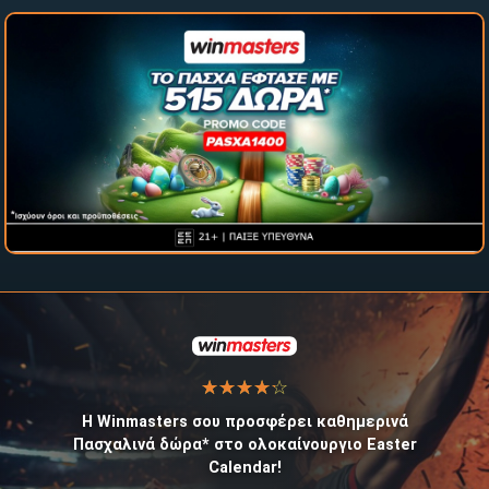
☆☆☆☆☆
★★★★★
Η Winmasters σου προσφέρει καθημερινά
Πασχαλινά δώρα* στο ολοκαίνουργιο Εaster
Calendar!