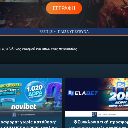
ΕΓΓΡΑΦΗ
ΕΕΕΠ | 21+ | ΠΑΙΞΕ ΥΠΕΥΘΥΝΑ
14 | Κίνδυνος εθισμού και απώλειας περιουσίας.
ροσφορά* χωρίς κατάθεση*
🌟Συγκλονιστική προσφο