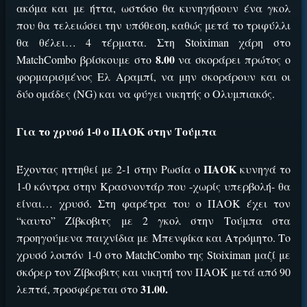
ακόμα και με ήττα, ωστόσο θα κυνηγήσουν ένα γκολ
που θα τελειώσει την υπόθεση, καθώς μετά το τριφύλλι
θα θέλει… 4 τέρματα. Στη Stoiximan χάρη στο
8.00
MatchCombo βρίσκουμε στο
να σκοράρει πρώτος ο
φορμαρισμένος Ελ Αραμπί, να μην σκοράρουν και οι
ΕΓΚΡΙΣΗ ΑΠΟ ΑΡΧΟΝΤΑ ΕΓΚΡΙΣΗ ΑΠΟ ΑΡΧΟΝΤΑ
δύο ομάδες (NG) και να φύγει νικητής ο Ολυμπιακός.
Για το χρυσό 1-0 ο ΠΑΟΚ στην Τούμπα
ΠΑΟΚ
Έχοντας ηττηθεί με 2-1 στην Ρωσία ο
κυνηγά το
1-0 κόντρα στην Κρασνοντάρ που -χωρίς υπερβολή- θα
είναι… χρυσό. Στη φαρέτρα του ο ΠΑΟΚ έχει τον
“καυτο” Ζίβκοβιτς με 2 γκολ στην Τούμπα στα
προηγούμενα παιχνίδια με Μπενφίκα και Ατρόμητο. Το
χρυσό λοιπόν 1-0 στο MatchCombo της Stoiximan μαζί με
σκόρερ τον Ζίβκοβιτς και νικητή τον ΠΑΟΚ μετά από 90
31.00.
λεπτά, προσφέρεται στο