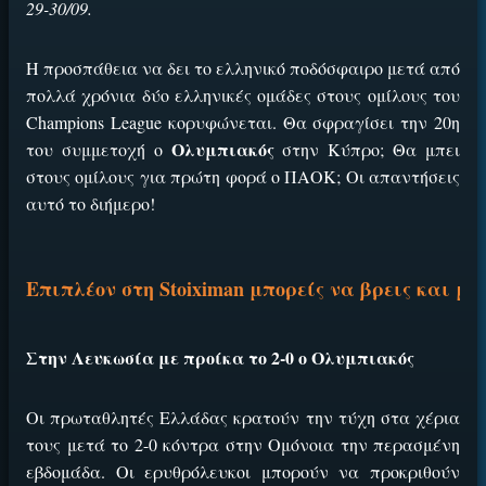
29-30/09.
H προσπάθεια να δει το ελληνικό ποδόσφαιρο μετά από
πολλά χρόνια δύο ελληνικές ομάδες στους ομίλους του
Champions League κορυφώνεται. Θα σφραγίσει την 20η
Ολυμπιακός
του συμμετοχή ο
στην Κύπρο; Θα μπει
στους ομίλους για πρώτη φορά ο ΠΑΟΚ; Οι απαντήσεις
αυτό το διήμερο!
Επιπλέον στη Stoiximan μπορείς να βρεις και μ
Στην Λευκωσία με προίκα το 2-0 ο Ολυμπιακός
Οι πρωταθλητές Ελλάδας κρατούν την τύχη στα χέρια
τους μετά το 2-0 κόντρα στην Ομόνοια την περασμένη
εβδομάδα. Οι ερυθρόλευκοι μπορούν να προκριθούν