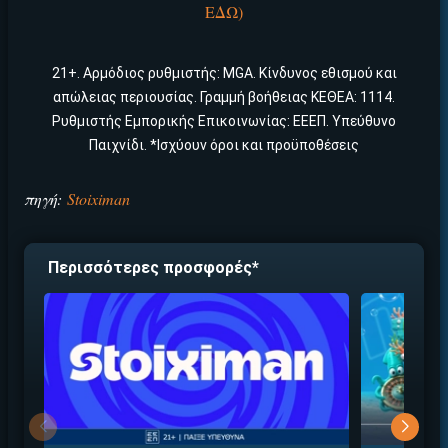
ΕΓΚΡΙΣΗ ΑΠΟ ΑΡΧΟΝΤΑ ΕΓΚΡΙΣΗ ΑΠΟ ΑΡΧΟΝΤΑ
ΕΔΩ)
Βρέθηκε στοιχηματική με:
21+. Αρμόδιος ρυθμιστής: MGA. Κίνδυνος εθισμού και
απώλειας περιουσίας. Γραμμή βοήθειας ΚΕΘΕΑ: 1114.
Ρυθμιστής Εμπορικής Επικοινωνίας: ΕΕΕΠ. Υπεύθυνο
Παιχνίδι. *Ισχύουν όροι και προϋποθέσεις
Εύκολη εγγραφή
πηγή:
Stoiximan
Άμεση ταυτοποίηση
Γρήγορες αναλήψεις
Περισσότερες προσφορές*
↪ΠΑΙΞΕ ΝΟΜΙΜΑ
ΕΕΕΠ | 21+ | ΠΑΙΞΕ ΥΠΕΥΘΥΝΑ