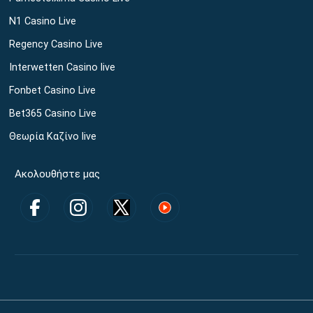
N1 Casino Live
Regency Casino Live
Interwetten Casino live
Fonbet Casino Live
Bet365 Casino Live
Θεωρία Καζίνο live
Ακολουθήστε μας